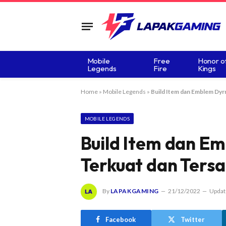
Mobile
Free
Honor o
Legends
Fire
Kings
Home
»
Mobile Legends
»
Build Item dan Emblem Dyr
MOBILE LEGENDS
Build Item dan E
Terkuat dan Tersa
By
LAPAKGAMING
21/12/2022
Updat
Facebook
Twitter