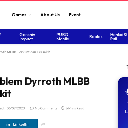
Games
About Us
Event
f
Genshin
PUBG
Honkai St
Roblox
Impact
Mobile
Rail
roth MLBB Terkuat dan Tersakit
mblem Dyrroth MLBB
kit
ed:
06/07/2023
No Comments
6 Mins Read
L
LinkedIn