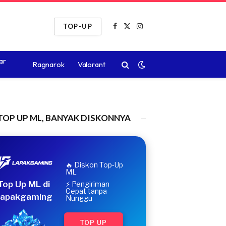
TOP-UP
Facebook
X
Instagram
(Twitter)
ar
Ragnarok
Valorant
TOP UP ML, BANYAK DISKONNYA
🔥 Diskon Top-Up
ML
Top Up ML di
⚡ Pengiriman
Cepat tanpa
apakgaming
Nunggu
TOP UP