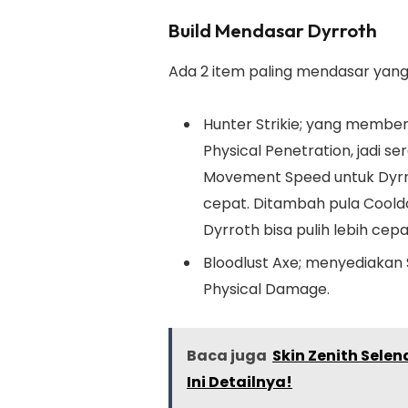
Build Mendasar Dyrroth
Ada 2 item paling mendasar yang 
Hunter Strikie; yang memb
Physical Penetration, jadi 
Movement Speed untuk Dyrr
cepat. Ditambah pula Cooldo
Dyrroth bisa pulih lebih ce
Bloodlust Axe; menyediakan
Physical Damage.
Baca juga
Skin Zenith Selen
Ini Detailnya!