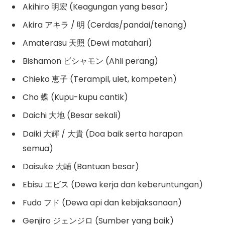
Akihiro 明宏 (Keagungan yang besar)
Akira アキラ / 明 (Cerdas/pandai/tenang)
Amaterasu 天照 (Dewi matahari)
Bishamon ビシャモン (Ahli perang)
Chieko 恵子 (Terampil, ulet, kompeten)
Cho 蝶 (Kupu-kupu cantik)
Daichi 大地 (Besar sekali)
Daiki 大輝 / 大貴 (Doa baik serta harapan
semua)
Daisuke 大輔 (Bantuan besar)
Ebisu エビス (Dewa kerja dan keberuntungan)
Fudo フド (Dewa api dan kebijaksanaan)
Genjiro ジェンジロ (Sumber yang baik)