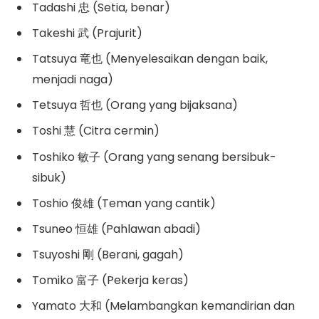
Tadashi 忠 (Setia, benar)
Takeshi 武 (Prajurit)
Tatsuya 竜也 (Menyelesaikan dengan baik,
menjadi naga)
Tetsuya 哲也 (Orang yang bijaksana)
Toshi 慧 (Citra cermin)
Toshiko 敏子 (Orang yang senang bersibuk-
sibuk)
Toshio 俊雄 (Teman yang cantik)
Tsuneo 恒雄 (Pahlawan abadi)
Tsuyoshi 剛 (Berani, gagah)
Tomiko 富子 (Pekerja keras)
Yamato 大和 (Melambangkan kemandirian dan