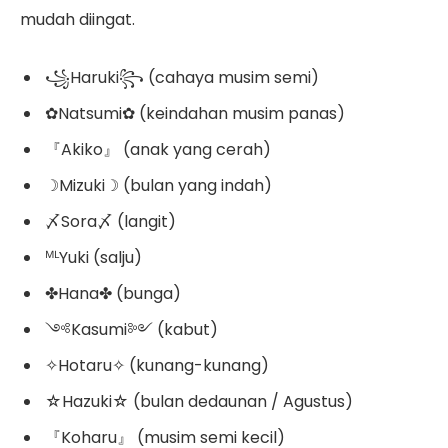
mudah diingat.
꧁Haruki꧂ (cahaya musim semi)
✿Natsumi✿ (keindahan musim panas)
『Akiko』 (anak yang cerah)
☽Mizuki☽ (bulan yang indah)
〆Sora〆 (langit)
ᴹᴸYuki (salju)
✤Hana✤ (bunga)
༺Kasumi༻ (kabut)
✧Hotaru✧ (kunang-kunang)
☆Hazuki☆ (bulan dedaunan / Agustus)
『Koharu』 (musim semi kecil)