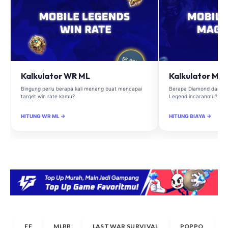
Kalkulator WR ML
Kalkulator Ma
Bingung perlu berapa kali menang buat mencapai
Berapa Diamond dan Ma
target win rate kamu?
Legend incaranmu?
HITUNG WR ML →
HITUNG BIAYA →
FF
MLBB
LAST WAR SURVIVAL
POPPO