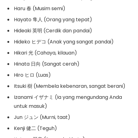
Haru 春 (Musim semi)
Hayato 隼人 (Orang yang tepat)
Hideaki 英明 (Cerdik dan pandai)
Hideko ヒデコ (Anak yang sangat pandai)
Hikari 光 (Cahaya, kilauan)
Hinata 日向 (Sangat cerah)
Hiro ヒロ (Luas)
Itsuki 樹 (Membela kebenaran, sangat berani)
Izanami イザナミ (Ia yang mengundang Anda
untuk masuk)
Jun ジュン (Murni, taat)
Kenji 健二 (Teguh)