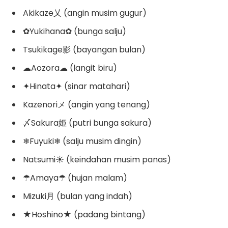
Akikaze乂 (angin musim gugur)
✿Yukihana✿ (bunga salju)
Tsukikage影 (bayangan bulan)
☁Aozora☁ (langit biru)
✦Hinata✦ (sinar matahari)
Kazenoriメ (angin yang tenang)
〆Sakura姫 (putri bunga sakura)
❄Fuyuki❄ (salju musim dingin)
Natsumi☀ (keindahan musim panas)
☂Amaya☂ (hujan malam)
Mizuki月 (bulan yang indah)
★Hoshino★ (padang bintang)