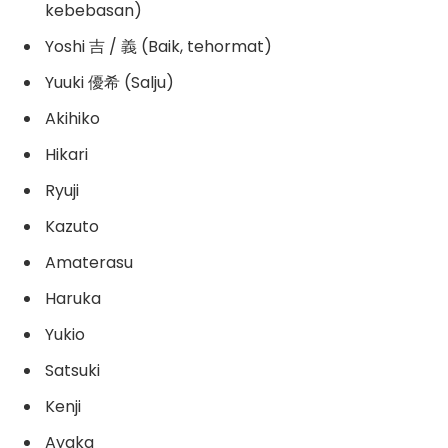
kebebasan)
Yoshi 吉 / 義 (Baik, tehormat)
Yuuki 優希 (Salju)
Akihiko
Hikari
Ryuji
Kazuto
Amaterasu
Haruka
Yukio
Satsuki
Kenji
Ayaka