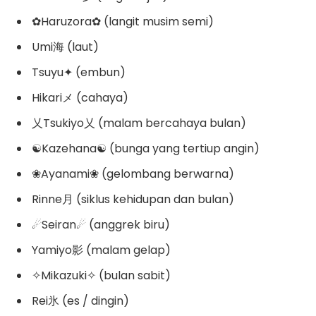
✿Haruzora✿ (langit musim semi)
Umi海 (laut)
Tsuyu✦ (embun)
Hikariメ (cahaya)
乂Tsukiyo乂 (malam bercahaya bulan)
☯Kazehana☯ (bunga yang tertiup angin)
❀Ayanami❀ (gelombang berwarna)
Rinne月 (siklus kehidupan dan bulan)
☄Seiran☄ (anggrek biru)
Yamiyo影 (malam gelap)
✧Mikazuki✧ (bulan sabit)
Rei氷 (es / dingin)