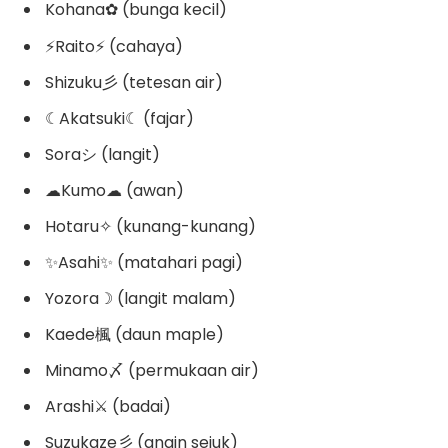
Kohana✿ (bunga kecil)
⚡Raito⚡ (cahaya)
Shizuku彡 (tetesan air)
☾Akatsuki☾ (fajar)
Soraシ (langit)
☁Kumo☁ (awan)
Hotaru✧ (kunang-kunang)
✨Asahi✨ (matahari pagi)
Yozora☽ (langit malam)
Kaede楓 (daun maple)
Minamo〆 (permukaan air)
Arashi⚔ (badai)
Suzukaze彡 (angin sejuk)