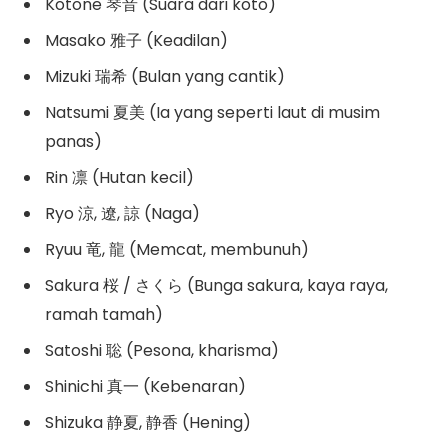
Kotone 琴音 (Suara dari koto)
Masako 雅子 (Keadilan)
Mizuki 瑞希 (Bulan yang cantik)
Natsumi 夏美 (Ia yang seperti laut di musim
panas)
Rin 凛 (Hutan kecil)
Ryo 涼, 遼, 諒 (Naga)
Ryuu 竜, 龍 (Memcat, membunuh)
Sakura 桜 / さくら (Bunga sakura, kaya raya,
ramah tamah)
Satoshi 聡 (Pesona, kharisma)
Shinichi 真一 (Kebenaran)
Shizuka 静夏, 静香 (Hening)