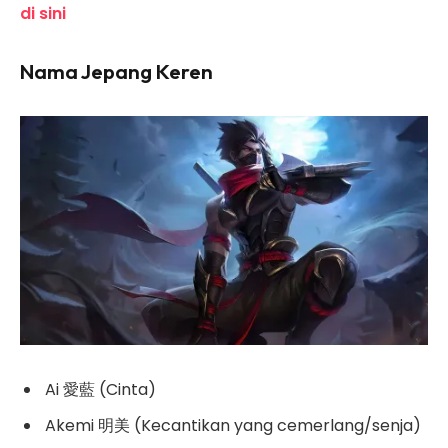
di sini
N
ama
Jepang Keren
Ai 愛藍 (Cinta)
Akemi 明美 (Kecantikan yang cemerlang/senja)