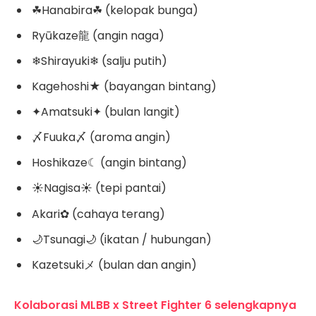
☘Hanabira☘ (kelopak bunga)
Ryūkaze龍 (angin naga)
❄Shirayuki❄ (salju putih)
Kagehoshi★ (bayangan bintang)
✦Amatsuki✦ (bulan langit)
〆Fuuka〆 (aroma angin)
Hoshikaze☾ (angin bintang)
☀Nagisa☀ (tepi pantai)
Akari✿ (cahaya terang)
🌙Tsunagi🌙 (ikatan / hubungan)
Kazetsukiメ (bulan dan angin)
Kolaborasi MLBB x Street Fighter 6 selengkapnya