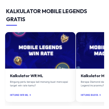
KALKULATOR MOBILE LEGENDS
GRATIS
Kalkulator WR ML
Kalkulator Ma
Bingung perlu berapa kali menang buat mencapai
Berapa Diamond dan Ma
target win rate kamu?
Legend incaranmu?
HITUNG WR ML →
HITUNG BIAYA →