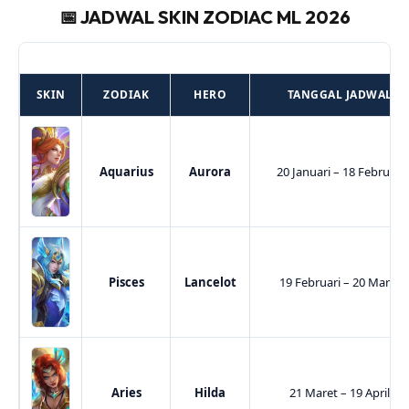
📅 JADWAL SKIN ZODIAC ML 2026
SKIN
ZODIAK
HERO
TANGGAL JADWAL
Aquarius
Aurora
20 Januari – 18 Februari
Pisces
Lancelot
19 Februari – 20 Maret
Aries
Hilda
21 Maret – 19 April