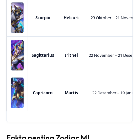
Scorpio
Helcurt
23 Oktober – 21 Novembe
Sagittarius
Irithel
22 November – 21 Desemb
Capricorn
Martis
22 Desember – 19 Januari
Fakta penting Zodiac ML