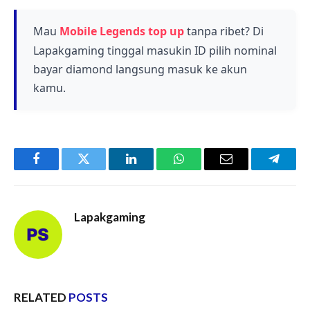
bergerak dengan efek crowd control yang
berdampak pada banyak anggota tim lawan
Mau
Mobile Legends top up
tanpa ribet? Di
sekaligus, membuatnya sangat berguna untuk
Lapakgaming tinggal masukin ID pilih nominal
mengontrol pertempuran tim.
bayar diamond langsung masuk ke akun
kamu.
Facebook
Twitter
LinkedIn
WhatsApp
Email
Telegr
Lapakgaming
RELATED
POSTS