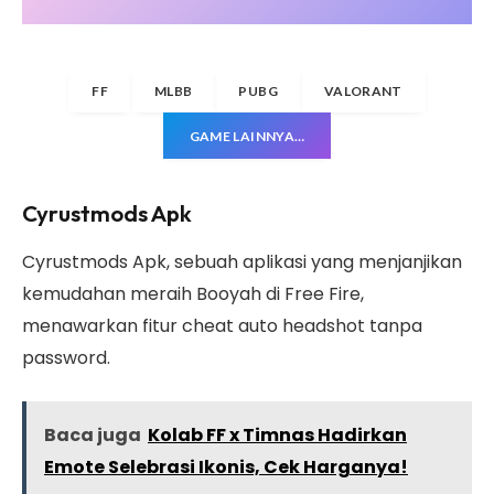
FF
MLBB
PUBG
VALORANT
GAME LAINNYA…
Cyrustmods Apk
Cyrustmods Apk, sebuah aplikasi yang menjanjikan
kemudahan meraih Booyah di Free Fire,
menawarkan fitur cheat auto headshot tanpa
password.
Baca juga
Kolab FF x Timnas Hadirkan
Emote Selebrasi Ikonis, Cek Harganya!