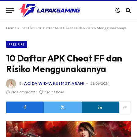
Home
»
Free Fire
»
10 Daftar APK Cheat FF dan Risiko Menggunakannya
FREE FIRE
10 Daftar APK Cheat FF dan
Risiko Menggunakannya
By
AQIDA WIDYA KUSMUTIARANI
11/06/2024
No Comments
5 Mins Read