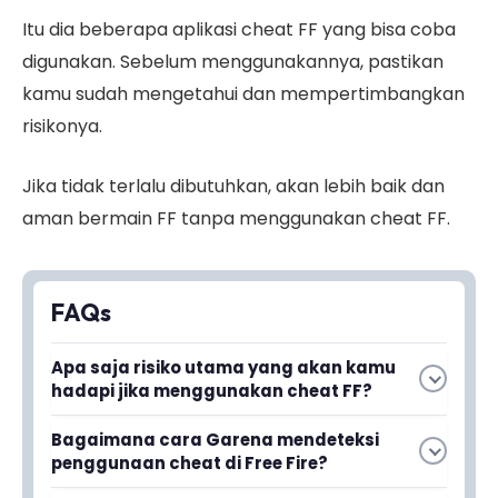
Itu dia beberapa aplikasi cheat FF yang bisa coba
digunakan. Sebelum menggunakannya, pastikan
kamu sudah mengetahui dan mempertimbangkan
risikonya.
Jika tidak terlalu dibutuhkan, akan lebih baik dan
aman bermain FF tanpa menggunakan cheat FF.
FAQs
Apa saja risiko utama yang akan kamu
hadapi jika menggunakan cheat FF?
Bagaimana cara Garena mendeteksi
Baca juga
Bocoran Mystery Shop FF
penggunaan cheat di Free Fire?
Oktober 2023, Ada Bundle Zenitsu