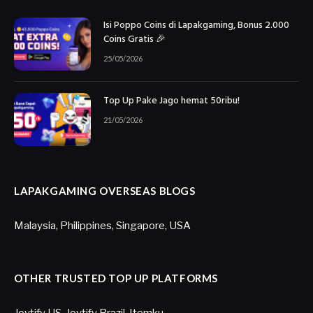
Isi Poppo Coins di Lapakgaming, Bonus 2.000
Coins Gratis 🎉
25/05/2026
Top Up Pake Jago hemat 50ribu!
21/05/2026
LAPAKGAMING OVERSEAS BLOGS
Malaysia
,
Philippines
,
Singapore
,
USA
OTHER TRUSTED TOP UP PLATFORMS
Joytify US
,
Joytify Brazil
,
Itemku