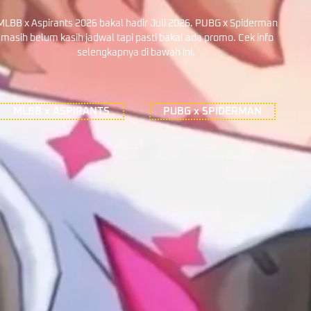
MLBB x Aspirants 2026 bakal hadir Juli 2026. PUBG x Spiderman
masih belum kasih jadwal tapi pasti bakal ada promo. Cek info
selengkapnya di bawah ini.
MLBB x ASPIRANTS
PUBG x SPIDERMAN