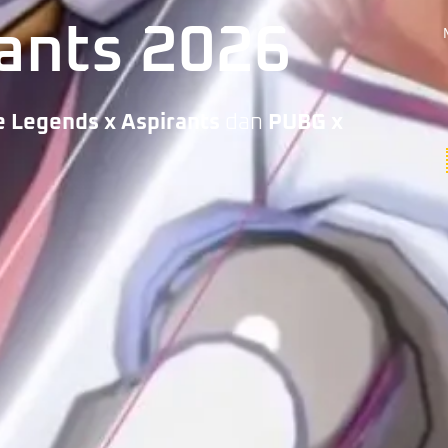
ants 2026
e Legends x Aspirants
dan
PUBG x