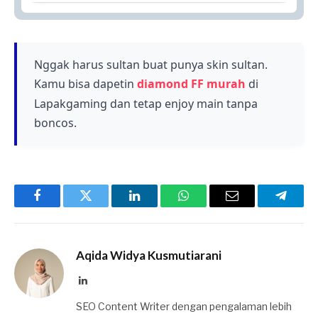
eksklusif.
Kamu bisa menukar kode redeem melalui situs
Semua hadiah tersebut bisa kamu peroleh
resmi Garena atau aplikasi Free Fire dengan
secara gratis tanpa perlu mengeluarkan uang.
memasukkan kode unik tersebut. Pastikan akun
kamu sudah terdaftar dan login sebelum
Nggak harus sultan buat punya skin sultan.
melakukan penukaran agar hadiah langsung
Kamu bisa dapetin
diamond FF murah
di
masuk ke inventori kamu.
Lapakgaming dan tetap enjoy main tanpa
boncos.
Facebook
Twitter
LinkedIn
WhatsApp
Email
Telegr
Aqida Widya Kusmutiarani
LinkedIn
SEO Content Writer dengan pengalaman lebih