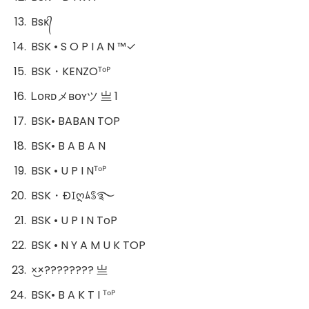
Bsᴋ᭄
BSK • S O P I A N ™✓
BSK・KENZOᵀᵒᴾ
Ꮮᴏʀᴅメʙᴏʏツ 亗 1
BSK• BABAN TOP
BSK• B A B A N
BSK • U P I Nᵀᵒᴾ
BSK・Ðꀤღﾑꌗ࿐
BSK • U P I N ToP
BSK • N Y A M U K TOP
×͜×ㅤ?????ㅤ??? 亗
BSK• B A K T I ᵀᵒᴾ