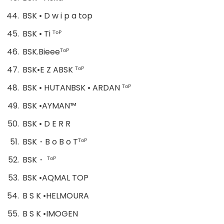
BSK • D w i p a top
BSK • Ti ᵀᵒᴾ
BSK.Bieeeᵀᵒᴾ
BSK•E Z ABSK ᵀᵒᴾ
BSK • HUTANBSK • ARDAN ᵀᵒᴾ
BSK •AYMAN™
BSK • D E R R
BSK・B o B o Tᵀᵒᴾ
BSK・ ᵀᵒᴾ
BSK •AQMAL TOP
B S K •HELMOURA
B S K •IMOGEN