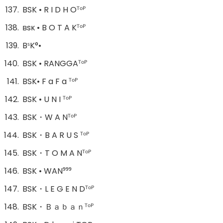
BSK • R I D H Oᵀᵒᴾ
ʙsᴋ • B O T A Kᵀᵒᴾ
BˢK°•
BSK • RANGGAᵀᵒᴾ
BSK• F a F a ᵀᵒᴾ
BSK • U N I ᵀᵒᴾ
BSK・W A Nᵀᵒᴾ
BSK・B A R U S ᵀᵒᴾ
BSK・T O M A Nᵀᵒᴾ
BSK • WAN⁹⁹⁹
BSK・L E G E N Dᵀᵒᴾ
BSK・Ｂａｂａｎᵀᵒᴾ