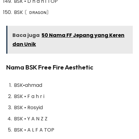
BSK • D h a n i TOP
BSK 〘ᴅʀᴀɢᴏɴ〙
Baca juga
50 Nama FF Jepang yang Keren
dan Unik
Nama BSK Free Fire Aesthetic
BSK•ahmad
BSK • F a h r i
BSK • Rosyid
BSK • Y A N Z Z
BSK • A L F A TOP