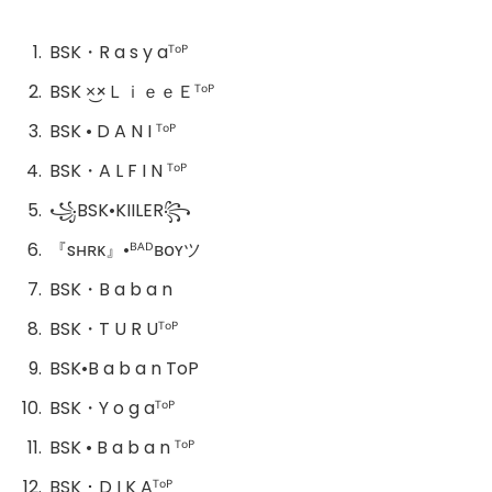
BSK・R a s y aᵀᵒᴾ
BSK ×͜×ＬｉｅｅＥᵀᵒᴾ
BSK • D A N I ᵀᵒᴾ
BSK・A L F I N ᵀᵒᴾ
꧁BSK•KIILER꧂
『sʜʀᴋ』•ᴮᴬᴰʙᴏʏツ
BSK・B a b a n
BSK・T U R Uᵀᵒᴾ
BSK•B a b a n ToP
BSK・Y o g aᵀᵒᴾ
BSK • B a b a n ᵀᵒᴾ
BSK ･ D I K Aᵀᵒᴾ