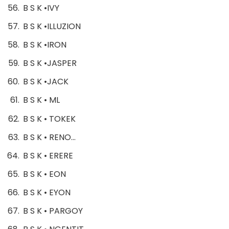
B S K •IVY
B S K •ILLUZION
B S K •IRON
B S K •JASPER
B S K •JACK
B S K • ML
B S K • TOKEK
B S K • RENO…
B S K • ERERE
B S K • EON
B S K • EYON
B S K • PARGOY