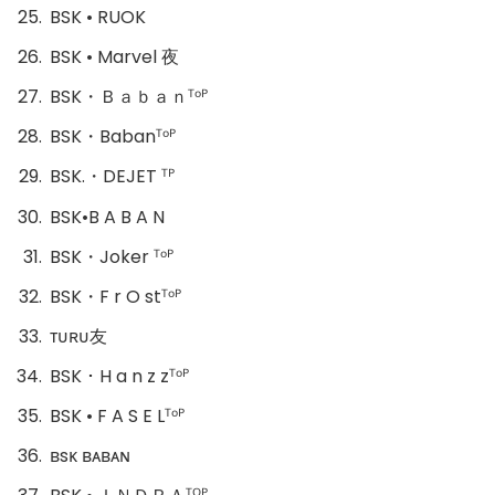
BSK • RUOK
BSK • Marvel 夜
BSK・Ｂａｂａｎᵀᵒᴾ
BSK・Babanᵀᵒᴾ
BSK.・DEJET ᵀᴾ
BSK•B A B A N
BSK・Joker ᵀᵒᴾ
BSK・F r O stᵀᵒᴾ
ᴛᴜʀᴜ友
BSK ･ H a n z zᵀᵒᴾ
BSK • F A S E Lᵀᵒᴾ
ʙsᴋ ʙᴀʙᴀɴ