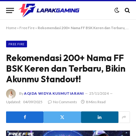
Home
»
Free Fire
»
Rekomendasi 200+ Nama FF BSK Keren dan Terbaru, Bikin Akunmu Standout!
FREE FIRE
Rekomendasi 200+ Nama FF
BSK Keren dan Terbaru, Bikin
Akunmu Standout!
By
AQIDA WIDYA KUSMUTIARANI
25/11/2024
Updated:
04/09/2025
No Comments
8 Mins Read