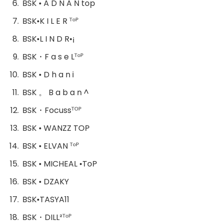
BSK • A D N A N top
BSK•K I L E R ᵀᵒᴾ
BSK•L I N D R•¡
BSK・F a s e Lᵀᵒᴾ
BSK • D h a n i
BSK 。 B a b a n ^
BSK・Focussᵀᴼᴾ
BSK • WANZZ TOP
BSK • ELVAN ᵀᵒᴾ
BSK • MICHEAL •ToP
BSK • DZAKY
BSK•TASYA11
BSK・DILL²ᵀᵒᴾ