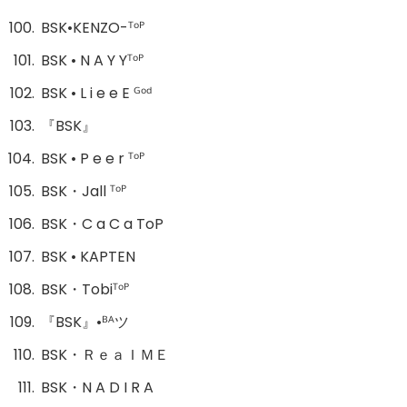
BSK•KENZO-ᵀᵒᴾ
BSK • N A Y Yᵀᵒᴾ
BSK • L i e e E ᴳᵒᵈ
『BSK』
BSK • P e e r ᵀᵒᴾ
BSK・Jall ᵀᵒᴾ
BSK・C a C a ToP
BSK • KAPTEN
BSK・Tobiᵀᵒᴾ
『BSK』•ᴮᴬツ
BSK・ＲｅａＩＭＥ
BSK・N A D I R A