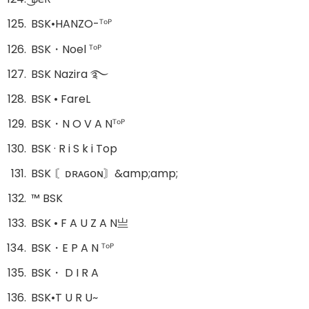
BSK•HANZO-ᵀᵒᴾ
BSK・Noel ᵀᵒᴾ
BSK Nazira ࿐
BSK • FareL
BSK・N O V A Nᵀᵒᴾ
BSK · R i S k i Top
BSK 〘ᴅʀᴀɢᴏɴ〙&amp;amp;
™ BSK
BSK • F A U Z A N亗
BSK・E P A N ᵀᵒᴾ
BSK・ D I R A
BSK•T U R U~