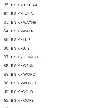
B S K •LUKITAA
B S K •L.UK,A.
B S K • wAYNe
B S K •WAYNE
B S K • LUIZ
B S K •LUIZ
B S K • TERMUX…
B S K • GENK
B S K • WORD
B S K •WORLD
B S K •GOLD
B S K • CORE