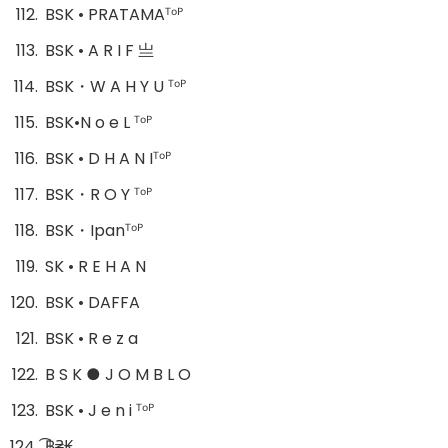
BSK • PRATAMAᵀᵒᴾ
BSK • A R I F 亗
BSK・W A H Y U ᵀᵒᴾ
BSK•N o e L ᵀᵒᴾ
BSK • D H A N Iᵀᵒᴾ
BSK・R O Y ᵀᵒᴾ
BSK・Ipanᵀᵒᴾ
SK • R E H A N
BSK • DAFFA
BSK • R e z a
B S K ● J O M B L O
BSK • J e n i ᵀᵒᴾ
͜͡฿₴₭