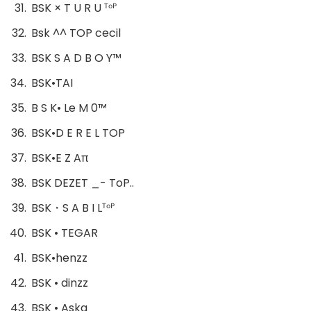
BSK × T U R U ᵀᵒᴾ
Bsk ^^ TOP cecil
BSK S A D B O Y™
BSK•TAI
B S K• Le M 0™
BSK•D E R E L TOP
BSK•E Z Aπ
BSK DEZET _- ToP..
BSK・S A B I Lᵀᵒᴾ
BSK • TEGAR
BSK•henzz
BSK • dinzz
BSK • Aska