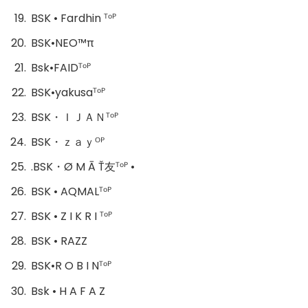
BSK • Fardhin ᵀᵒᴾ
BSK•NEO™π
Bsk•FAIDᵀᵒᴾ
BSK•yakusaᵀᵒᴾ
BSK・ＩＪＡＮᵀᵒᴾ
BSK・ｚａｙᴼᴾ
.BSK・Ø M Ā Ť友ᵀᵒᴾ •
BSK • AQMALᵀᵒᴾ
BSK • Z I K R I ᵀᵒᴾ
BSK • RAZZ
BSK•R O B I Nᵀᵒᴾ
Bsk • H A F A Z