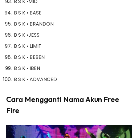
B S K •MID
B S K • BASE
B S K • BRANDON
B S K •JESS
B S K • LIMIT
B S K • BEBEN
B S K • IBEN
B S K • ADVANCED
Cara Mengganti Nama Akun Free
Fire