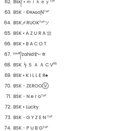
Bsᴋ᭄ • ｍｉｋｅｙᵀᵒᴾ
BSK・ĐʀᴀɢᴏƝᵀᵒᴾ
BSKメRUOKᵀᵒᴾツ
BSK • A Z U R A 亗
BSK • B A C O T
ᵇˢᵏ°᭄zahid࿐☆
BSK ㅤ ϟ Ｓ Ａ Ａ C ㅤV⁰⁵
BSK • K I L L E R♠︎
BSK・ZEROOㅤⓋ
BSK・N e r oᵀᵒᴾ
BSK • Lucky
BSK・G Y Z E N ᵀᵒᴾ
BSK・P U B Gᵀᵒᴾ