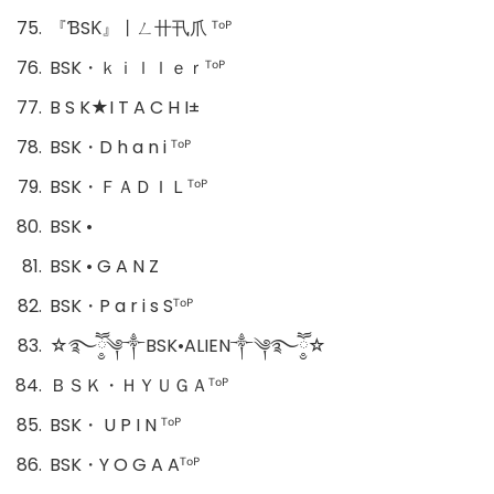
『ƁSƘ』丨ㄥ卄卂爪 ᵀᵒᴾ
BSK・ｋｉｌｌｅｒᵀᵒᴾ
B S K★I T A C H I±
BSK・D h a n i ᵀᵒᴾ
BSK・ＦＡＤＩＬᵀᵒᴾ
BSK •
BSK • G A N Z
BSK・P a r i s Sᵀᵒᴾ
☆࿐ཽ༵༆༒BSK•ALIEN༒༆࿐ཽ༵☆
ＢＳＫ・ＨＹＵＧＡᵀᵒᴾ
BSK・ U P I N ᵀᵒᴾ
BSK・Y O G A Aᵀᵒᴾ