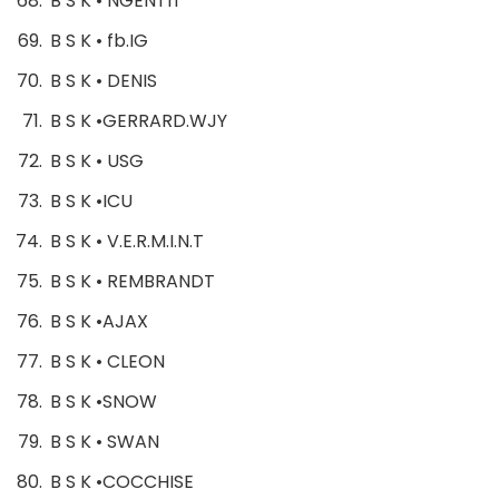
B S K • NGENTIT
B S K • fb.IG
B S K • DENIS
B S K •GERRARD.WJY
B S K • USG
B S K •ICU
B S K • V.E.R.M.I.N.T
B S K • REMBRANDT
B S K •AJAX
B S K • CLEON
B S K •SNOW
B S K • SWAN
B S K •COCCHISE