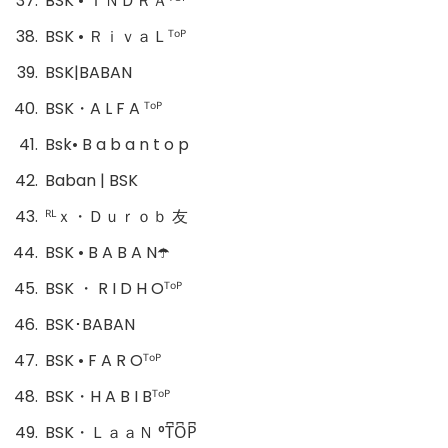
BSK • ＩＮＤＲＡᵀᴼᴾ
BSK • ＲｉｖａＬᵀᵒᴾ
BSKㅤ|ㅤBABAN
BSK・A L F A ᵀᵒᴾ
Bsk• B a b a n t o p
Baban | BSK
ᴿᴸｘ・Ｄｕｒｏｂ 友
BSK • B A B A N☂️
BSK ・ R I D H Oᵀᵒᴾ
BSK･BABAN
BSK • F A R Oᵀᵒᴾ
BSK・H A B I Bᵀᵒᴾ
BSK・ＬａａＮ °T͆O͆P͆