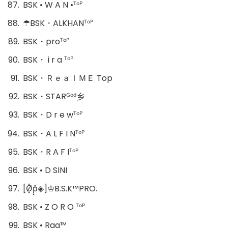
BSK • W A N •ᵀᵒᴾ
☂BSK・ALKHANᵀᵒᴾ
BSK・proᵀᵒᴾ
BSK・ i r a ᵀᵒᴾ
BSK・ＲｅａＩＭＥ Top
BSK・STARᴳᵒᵈ乡
BSK・D r e wᵀᵒᴾ
BSK・A L F I Nᵀᵒᴾ
BSK・R A F Iᵀᵒᴾ
BSK • D SINI
[Ø͓̽p͓̽◈]♔B.S.K™PRO.
BSK • Z O R O ᵀᵒᴾ
BSK • Raa™