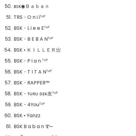
ʙꜱᴋ◉Ｂａｂａｎ
TRS・O n i iᵀᵒᴾ
BSK・L i e e Eᵀᵒᴾ
BSK・B E B A Nᵀᵒᴾ
BSK • ＫＩＬＬＥＲ亗
BSK・P i a n ᵀᵒᴾ
BSK・T I T A Nᵀᵒᴾ
BSK・RㅤAㅤPㅤPㅤEㅤR™
BSK・ᴛᴜʀᴜ ᴅᴇκ友ᵀᵒᴾ
BSK・4Youᵀᵒᴾ
BSK • Yanzz
BSK B a b a n ࿐