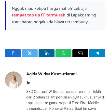
dan fitur tambahan ke dalam permainan Free
Fire.
Nggak mau ketipu harga mahal? Cek aja
tempat top up FF termurah
di Lapakgaming
transparan nggak ada biaya tersembunyi.
Facebook
Twitter
LinkedIn
WhatsApp
Email
Telegr
Aqida Widya Kusmutiarani
LinkedIn
SEO Content Writer dengan pengalaman lebih
dari 2 tahun dalam penulisan digital, khususnya di
topik seputar game seperti Free Fire, Mobile
Legends, dan Honor of Kings. Saat ini, saya