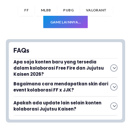
FF
MLBB
PUBG
VALORANT
GAME LAINNYA…
FAQs
Apa saja konten baru yang tersedia
dalam kolaborasi Free Fire dan Jujutsu
Kaisen 2026?
Kolaborasi ini menghadirkan skin karakter ikonik,
Bagaimana cara mendapatkan skin dari
bundle eksklusif, dan mode permainan baru
event kolaborasi FF x JJK?
yang membuat suasana permainan terasa
Skin dapat diperoleh melalui event khusus yang
berbeda dan lebih hidup.
Apakah ada update lain selain konten
dirancang untuk kolaborasi ini, dengan berbagai
kolaborasi Jujutsu Kaisen?
cara partisipasi dan hadiah yang dapat
Ya, update besar OB52 juga dirilis bersamaan
dikumpulkan selama periode event
dengan kolaborasi ini, membawa perubahan
berlangsung.