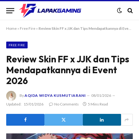
Home
»
Free Fire
»
Review Skin FF x JJK dan Tips Mendapatkannya di Event 2026
FREE FIRE
Review Skin FF x JJK dan Tips
Mendapatkannya di Event
2026
By
AQIDA WIDYA KUSMUTIARANI
08/01/2026
Updated:
15/01/2026
No Comments
5 Mins Read