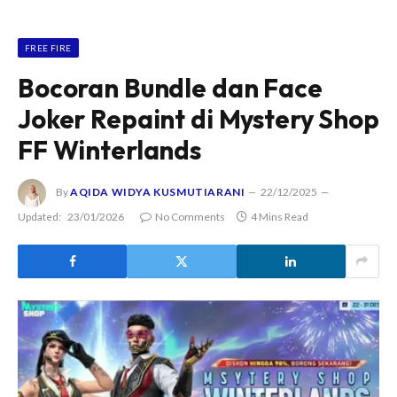
FREE FIRE
Bocoran Bundle dan Face
Joker Repaint di Mystery Shop
FF Winterlands
By
AQIDA WIDYA KUSMUTIARANI
22/12/2025
Updated:
23/01/2026
No Comments
4 Mins Read