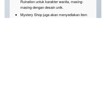
Ruination untuk karakter wanita, masing-
masing dengan desain unik.
Mystery Shop juga akan menyediakan item
premium lain seperti tiket Evo Gun M60 dan
Evo Crate dengan potongan harga.
Disclaimer: This summary was created using Artificial
Intelligence (AI)
Event Mystery Shop FF Winterlands siap
menghadirkan kesempatan langka bagi para
pemain Free Fire untuk mendapatkan item favorit
dengan harga super miring. Dalam edisi
Winterlands kali ini, akan ada dua bundle utama