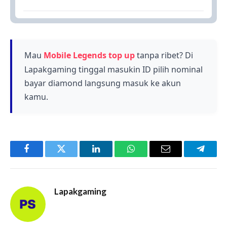
Ya, beberapa hero pertama Mobile Legends
Season 1 masih populer dan sering digunakan
pemain hingga saat ini.
Mau
Mobile Legends top up
tanpa ribet? Di
Lapakgaming tinggal masukin ID pilih nominal
bayar diamond langsung masuk ke akun
kamu.
Facebook
Twitter
LinkedIn
WhatsApp
Email
Telegr
Lapakgaming