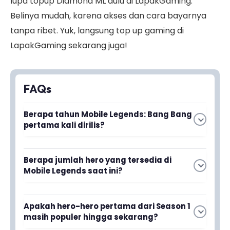
lupa topup Diamond ML dulu di LapakGaming.
Belinya mudah, karena akses dan cara bayarnya
tanpa ribet. Yuk, langsung top up gaming di
LapakGaming sekarang juga!
FAQs
Berapa tahun Mobile Legends: Bang Bang
pertama kali dirilis?
Mobile Legends: Bang Bang pertama kali dirilis
Berapa jumlah hero yang tersedia di
tahun 2016 oleh Moonton.
Mobile Legends saat ini?
Saat ini ada lebih dari 100 hero yang bisa dipilih
Apakah hero-hero pertama dari Season 1
pemain di Mobile Legends.
masih populer hingga sekarang?