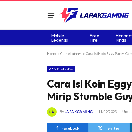
Mobile
Free
Honor o
Legends
Fire
Kings
Home
»
Game Lainnya
»
Cara Isi Koin Eggy Party, Ga
GAME LAINNYA
Cara Isi Koin Egg
Mirip Stumble Gu
By
LAPAKGAMING
11/09/2023
Updat
Facebook
Twitter