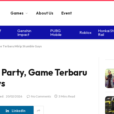
Games
About Us
Event
f
Genshin
PUBG
Honkai St
Roblox
Impact
Mobile
Rail
me Terbaru Mirip Stumble Guys
y Party, Game Terbaru
ys
ed:
20/02/2026
No Comments
3 Mins Read
LinkedIn