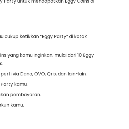
ggy Party untuk mendapatkan Eggy Coins di
au cukup ketikkan “Eggy Party” di kotak
ins yang kamu inginkan, mulai dari 10 Eggy
s.
rti via Dana, OVO, Qris, dan lain-lain.
 Party kamu.
esaikan pembayaran.
akun kamu.