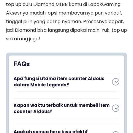
top up dulu Diamond MLBB kamu di LapakGaming.
Aksesnya mudah, opsi membayarnya pun variatif,
tinggal pilih yang paling nyaman. Prosesnya cepat,
jadi Diamond bisa langsung dipakai main. Yuk, top up
sekarang juga!
FAQs
Apa fungsi utama item counter Aldous
dalam Mobile Legends?
Item counter Aldous dirancang untuk
Kapan waktu terbaik untuk membeli item
mengurangi dampak serangan mematikan
counter Aldous?
Aldous sebagai hero exits. Item-item ini
membantu kamu bertahan lebih lama dan
Waktu terbaik adalah saat kamu sudah
memiliki kesempatan lebih besar untuk
Apakah semua hero bisa efektif