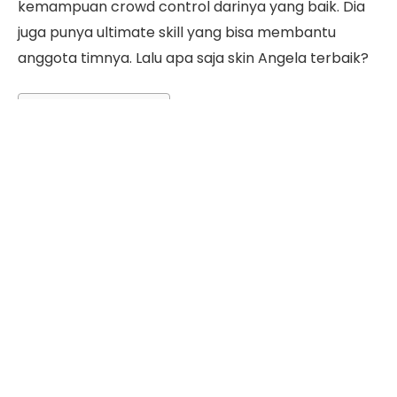
kemampuan crowd control darinya yang baik. Dia
juga punya ultimate skill yang bisa membantu
anggota timnya. Lalu apa saja skin Angela terbaik?
Daftar Isi
Daftar Lengkap Skin Angela
Salah satu alasan Angela jadi favorit adalah cara
mainnya yang cukup mudah. Di sepanjang
permainan, cukup mainkan Angela sebagai
pendukung. Begitu di medan pertarungan, baru
gunakan ultimate skill Angela untuk membantu
core hero dan anggota tim lainnya. Ini dia 6 skin
Angela yang bisa kamu pilih untuk meningkatkan