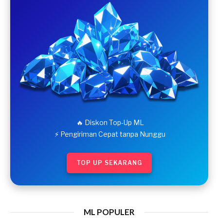
🔥 Diskon Top-Up ML
⚡ Pengiriman Cepat tanpa Nunggu
TOP UP SEKARANG
ML POPULER