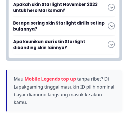
Apakah skin Starlight November 2023
untuk hero Marksman?
Berdasarkan bocoran yang beredar, skin
Berapa sering skin Starlight dirilis setiap
Starlight November 2023 kemungkinan besar
bulannya?
bukan untuk hero Marksman melainkan untuk
Skin Starlight dirilis secara rutin setiap bulan
hero dengan role berbeda. Namun, informasi
Apa keunikan dari skin Starlight
untuk hero yang berbeda-beda. Setiap rilis
resmi belum dikonfirmasi oleh pihak Mobile
dibanding skin lainnya?
memiliki desain eksklusif dengan warna dan
Legends.
Skin Starlight memiliki tampilan yang eksklusif
tema yang sangat khas dan mudah dikenali.
dengan palet warna yang sangat khas dan
mudah dikenali oleh pemain Mobile Legends.
Desainnya yang istimewa membuat skin ini
Mau
Mobile Legends top up
tanpa ribet? Di
selalu ditunggu-tunggu setiap bulannya.
Lapakgaming tinggal masukin ID pilih nominal
bayar diamond langsung masuk ke akun
kamu.