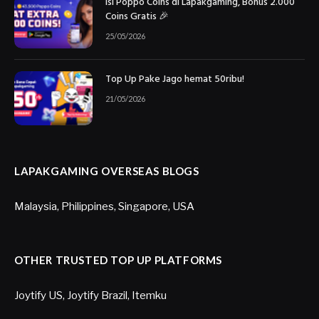
Isi Poppo Coins di Lapakgaming, Bonus 2.000
Coins Gratis 🎉
25/05/2026
Top Up Pake Jago hemat 50ribu!
21/05/2026
LAPAKGAMING OVERSEAS BLOGS
Malaysia
,
Philippines
,
Singapore
,
USA
OTHER TRUSTED TOP UP PLATFORMS
Joytify US
,
Joytify Brazil
,
Itemku