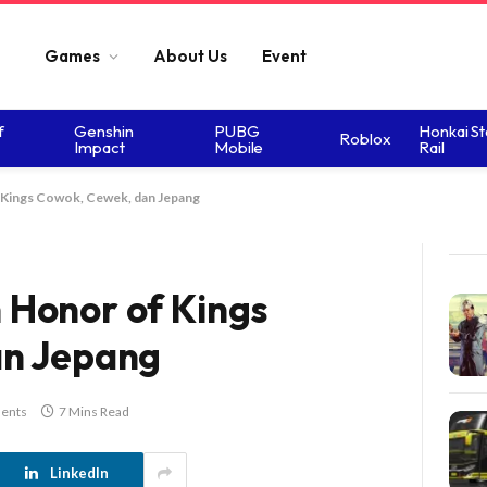
Games
About Us
Event
f
Genshin
PUBG
Honkai St
Roblox
Impact
Mobile
Rail
Kings Cowok, Cewek, dan Jepang
Honor of Kings
an Jepang
ents
7 Mins Read
LinkedIn