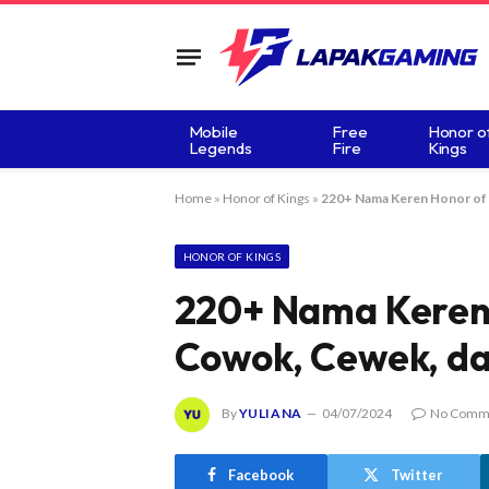
Mobile
Free
Honor o
Legends
Fire
Kings
Home
»
Honor of Kings
»
220+ Nama Keren Honor of 
HONOR OF KINGS
220+ Nama Keren 
Cowok, Cewek, d
By
YULIANA
04/07/2024
No Comm
Facebook
Twitter