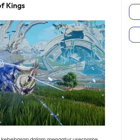
f Kings
n kebebasan dalam mengatur username,