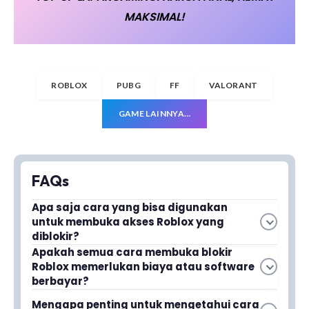
MAKSIMAL!
ROBLOX
PUBG
FF
VALORANT
GAME LAINNYA…
FAQs
Apa saja cara yang bisa digunakan
untuk membuka akses Roblox yang
diblokir?
Terdapat berbagai cara untuk membuka blokir
Apakah semua cara membuka blokir
Roblox memerlukan biaya atau software
Roblox, mulai dari menggunakan VPN hingga
berbayar?
mengubah pengaturan PC. Metode-metode ini
Tidak, semua cara untuk membuka blokir Roblox
dirancang untuk membantu pengguna
Mengapa penting untuk mengetahui cara