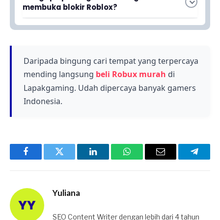
dapat dilakukan secara gratis tanpa
mengakses platform ketika jaringan
membuka blokir Roblox?
memerlukan pembayaran. Anda dapat memilih
membatasi koneksi.
Penting untuk mengetahui hal ini karena di
metode yang paling sesuai dengan kebutuhan
sekolah atau tempat-tempat tertentu sering
dan kemudahan Anda.
kali ada pembatasan akses internet yang
mencegah pengguna membuka Roblox saat
Daripada bingung cari tempat yang terpercaya
menggunakan jaringan setempat. Dengan
mending langsung
beli Robux murah
di
mengetahui caranya, Anda dapat tetap
Lapakgaming. Udah dipercaya banyak gamers
bermain kapan saja.
Indonesia.
Facebook
Twitter
LinkedIn
WhatsApp
Email
Telegr
Yuliana
SEO Content Writer dengan lebih dari 4 tahun