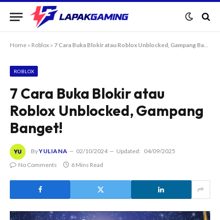
Home
»
Roblox
»
7 Cara Buka Blokir atau Roblox Unblocked, Gampang Banget!
ROBLOX
7 Cara Buka Blokir atau
Roblox Unblocked, Gampang
Banget!
By
YULIANA
02/10/2024
Updated:
04/09/2025
No Comments
6 Mins Read