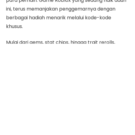
para pemain. Game Roblox yang sedang naik daun
ini, terus memanjakan penggemarnya dengan
berbagai hadiah menarik melalui kode-kode
khusus.
Mulai dari gems, stat chips, hingga trait rerolls,
berbagai hadiah menanti para pemain. Ingin tahu
kode terbaru Anime Vanguard September dan
cara klaimnya? Simak artikel ini sampai habis!
Daftar Isi
Daftar Code Anime Vanguard
September