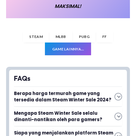
MAKSIMAL!
STEAM
MLBB
PUBG
FF
GAME LAINNYA…
FAQs
Berapa harga termurah game yang
tersedia dalam Steam Winter Sale 2024?
Harga game termurah dalam Steam Winter
Mengapa Steam Winter Sale selalu
Sale 2024 dimulai dari Rp9 ribuan, memberikan
dinanti-nantikan oleh para gamers?
kesempatan bagi gamers dengan budget
Steam Winter Sale dinanti-nantikan karena
terbatas untuk membeli game berkualitas.
Siapa yang menjalankan platform Steam