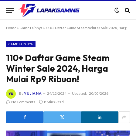
Home
»
Game Lainnya
»
110+ Daftar Game Steam Winter Sale 2024, Harga Mulai Rp9 Ribuan!
GAME LAINNYA
110+ Daftar Game Steam
Winter Sale 2024, Harga
Mulai Rp9 Ribuan!
By
YULIANA
24/12/2024
Updated:
20/05/2026
No Comments
8 Mins Read