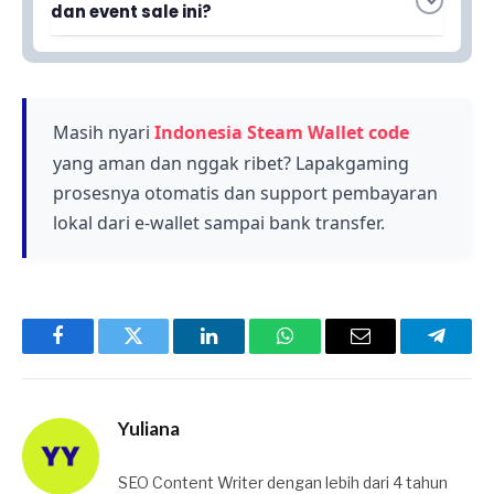
event tahunan ini menawarkan diskon besar-
dan event sale ini?
besaran untuk lebih dari 110 game pilihan,
Platform Steam dijalankan oleh Valve
memungkinkan gamers mendapatkan game
Corporation, perusahaan yang dikenal gemar
favorit dengan harga jauh lebih murah.
memanjakan gamers dengan mengadakan
event diskon reguler sepanjang tahun.
Masih nyari
Indonesia Steam Wallet code
yang aman dan nggak ribet? Lapakgaming
prosesnya otomatis dan support pembayaran
lokal dari e-wallet sampai bank transfer.
Facebook
Twitter
LinkedIn
WhatsApp
Email
Telegr
Yuliana
SEO Content Writer dengan lebih dari 4 tahun