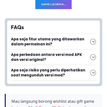
GAME LAINNYA…
FAQs
Apa saja fitur utama yang ditawarkan
dalam permainan ini?
Game ini menawarkan pengalaman menjadi
Apa perbedaan antara versi mod APK
driver ojek online secara virtual dengan fitur
dan versi original?
mengambil pesanan, menghindari rintangan di
Versi mod APK adalah modifikasi dari game
jalan, serta melakukan upgrade motor dan
Apa saja risiko yang perlu diperhatikan
original yang biasanya menawarkan fitur atau
ponsel untuk meningkatkan performa.
saat mengunduh versi mod?
konten tambahan, meskipun disertai dengan
Mengunduh versi mod APK dapat membawa
risiko keamanan tertentu.
risiko keamanan data pribadi, malware, atau
pelanggaran kebijakan aplikasi resmi, sehingga
pengguna perlu berhati-hati dalam memilih
Mau langsung borong wishlist atau gift game
sumber unduhan yang terpercaya.