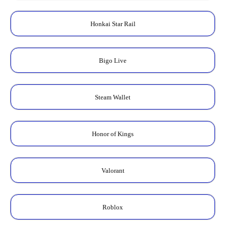
Honkai Star Rail
Bigo Live
Steam Wallet
Honor of Kings
Valorant
Roblox