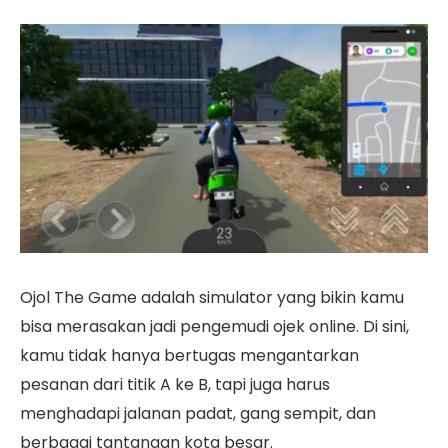
Ojol The Game adalah simulator yang bikin kamu
bisa merasakan jadi pengemudi ojek online. Di sini,
kamu tidak hanya bertugas mengantarkan
pesanan dari titik A ke B, tapi juga harus
menghadapi jalanan padat, gang sempit, dan
berbagai tantangan kota besar.