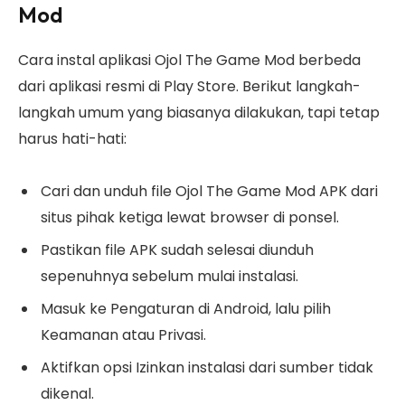
Mod
Cara instal aplikasi Ojol The Game Mod berbeda
dari aplikasi resmi di Play Store. Berikut langkah-
langkah umum yang biasanya dilakukan, tapi tetap
harus hati-hati:
Cari dan unduh file Ojol The Game Mod APK dari
situs pihak ketiga lewat browser di ponsel.
Pastikan file APK sudah selesai diunduh
sepenuhnya sebelum mulai instalasi.
Masuk ke Pengaturan di Android, lalu pilih
Keamanan atau Privasi.
Aktifkan opsi Izinkan instalasi dari sumber tidak
dikenal.