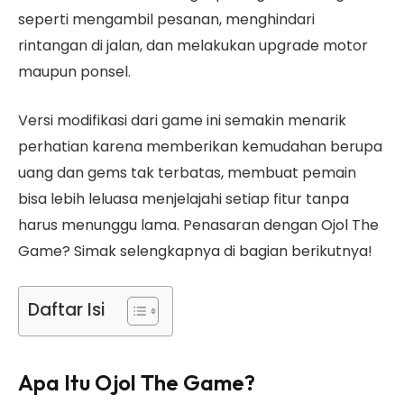
seperti mengambil pesanan, menghindari
rintangan di jalan, dan melakukan upgrade motor
maupun ponsel.
Versi modifikasi dari game ini semakin menarik
perhatian karena memberikan kemudahan berupa
uang dan gems tak terbatas, membuat pemain
bisa lebih leluasa menjelajahi setiap fitur tanpa
harus menunggu lama. Penasaran dengan Ojol The
Game? Simak selengkapnya di bagian berikutnya!
Daftar Isi
Apa Itu Ojol The Game?