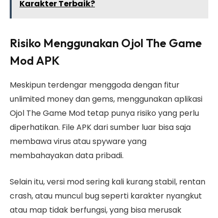
Karakter Terbaik?
Risiko Menggunakan Ojol The Game
Mod APK
Meskipun terdengar menggoda dengan fitur
unlimited money dan gems, menggunakan aplikasi
Ojol The Game Mod tetap punya risiko yang perlu
diperhatikan. File APK dari sumber luar bisa saja
membawa virus atau spyware yang
membahayakan data pribadi.
Selain itu, versi mod sering kali kurang stabil, rentan
crash, atau muncul bug seperti karakter nyangkut
atau map tidak berfungsi, yang bisa merusak