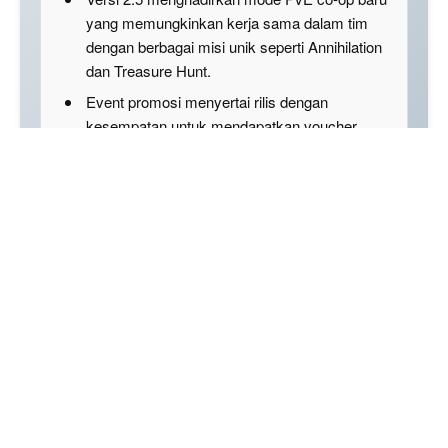
yang memungkinkan kerja sama dalam tim
dengan berbagai misi unik seperti Annihilation
dan Treasure Hunt.
Event promosi menyertai rilis dengan
kesempatan untuk mendapatkan voucher,
bonus spesial, dan keanggotaan gratis melalui
Discord Channel.
Disclaimer: This summary was created using Artificial
Intelligence (AI)
Zenless Zone Zero – Phase 1 v2.5 hadir dengan
segudang pembaruan yang membuat pengalaman
bermain semakin seru. Versi 2.5 memperkenalkan