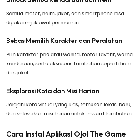
Semua motor, helm, jaket, dan smartphone bisa
dipakai sejak awal permainan.
Bebas Memilih Karakter dan Peralatan
Pilih karakter pria atau wanita, motor favorit, warna
kendaraan, serta aksesoris tambahan seperti helm
dan jaket.
Eksplorasi Kota dan Misi Harian
Jelajahi kota virtual yang luas, temukan lokasi baru,
dan selesaikan misi harian untuk reward tambahan.
Cara Instal Aplikasi Ojol The Game