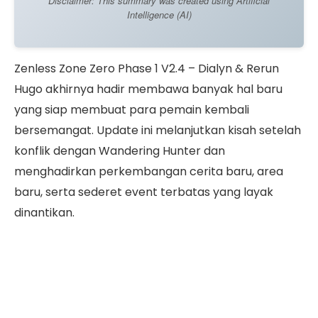
Disclaimer: This summary was created using Artificial
Intelligence (AI)
Zenless Zone Zero Phase 1 V2.4 – Dialyn & Rerun
Hugo akhirnya hadir membawa banyak hal baru
yang siap membuat para pemain kembali
bersemangat. Update ini melanjutkan kisah setelah
konflik dengan Wandering Hunter dan
menghadirkan perkembangan cerita baru, area
baru, serta sederet event terbatas yang layak
dinantikan.
Fokus utamanya tentu ada pada Dialyn yang debut
sebagai Agent terbaru dan Hugo yang kembali
lewat banner khusus, keduanya diprediksi bakal
memberi perubahan besar pada meta saat ini.