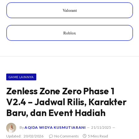
Valorant
Roblox
GAME LAINNYA
Zenless Zone Zero Phase 1
V2.4 – Jadwal Rilis, Karakter
Baru, dan Event Hadiah
By
AQIDA WIDYA KUSMUTIARANI
21/11/2025
Updated:
20/02/2026
No Comments
5 Mins Read