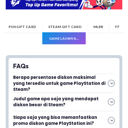
PSN GIFT CARD
STEAM GIFT CARD
MLBB
FF
GAME LAINNYA…
FAQs
Berapa persentase diskon maksimal
yang tersedia untuk game PlayStation di
Steam?
Diskon maksimal yang tersedia mencapai
Judul game apa saja yang mendapat
hingga 80 persen untuk berbagai judul game
diskon besar di Steam?
PlayStation di Steam.
Beberapa judul populer yang mendapat diskon
Siapa saja yang bisa memanfaatkan
besar termasuk Stellar Blade dan Horizon Zero
Baca juga
100+ Game Terbaik Poki
promo diskon game PlayStation ini?
Dawn, di antara game-game eksklusif