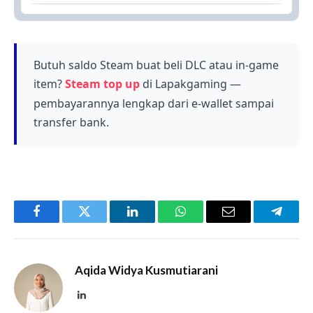
Games yang Seru saat Gabut, Wajib
Promo ini sangat menguntungkan bagi para
PlayStation lainnya.
Coba!
gamer PC yang ingin mencoba game-game
eksklusif PlayStation dengan harga yang lebih
terjangkau.
Butuh saldo Steam buat beli DLC atau in-game
item?
Steam top up
di Lapakgaming —
pembayarannya lengkap dari e-wallet sampai
transfer bank.
Facebook
Twitter
LinkedIn
WhatsApp
Email
Telegr
Aqida Widya Kusmutiarani
LinkedIn