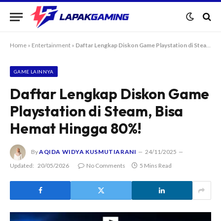
Home
»
Entertainment
»
Daftar Lengkap Diskon Game Playstation di Steam, Bisa Hemat Hingga 80%!
GAME LAINNYA
Daftar Lengkap Diskon Game
Playstation di Steam, Bisa
Hemat Hingga 80%!
By
AQIDA WIDYA KUSMUTIARANI
24/11/2025
Updated:
20/05/2026
No Comments
5 Mins Read