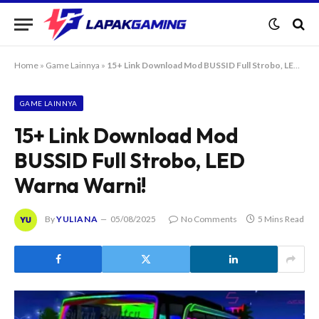
Home
»
Game Lainnya
»
15+ Link Download Mod BUSSID Full Strobo, LED Warna Warni!
GAME LAINNYA
15+ Link Download Mod
BUSSID Full Strobo, LED
Warna Warni!
By
YULIANA
05/08/2025
No Comments
5 Mins Read