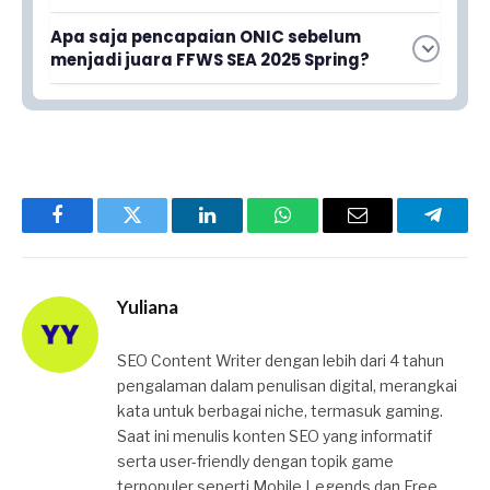
esports Indonesia ini di tingkat regional.
Artikel tidak menyebutkan secara spesifik
Apa saja pencapaian ONIC sebelum
nama-nama tim pesaing di Grand Final, namun
menjadi juara FFWS SEA 2025 Spring?
menekankan bahwa ONIC berhasil
Artikel menyebutkan ada daftar prestasi ONIC
mengalahkan pesaingnya untuk meraih gelar
terlengkap yang akan dibahas, menunjukkan
juara.
tim ini memiliki track record kesuksesan yang
mengesankan di kompetisi internasional.
Facebook
Twitter
LinkedIn
WhatsApp
Email
Telegr
Yuliana
SEO Content Writer dengan lebih dari 4 tahun
pengalaman dalam penulisan digital, merangkai
kata untuk berbagai niche, termasuk gaming.
Saat ini menulis konten SEO yang informatif
serta user-friendly dengan topik game
terpopuler seperti Mobile Legends dan Free