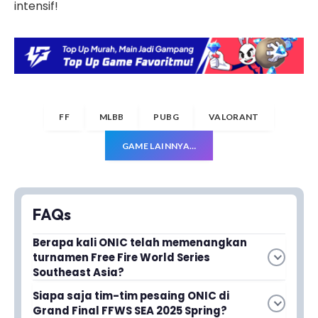
intensif!
FF
MLBB
PUBG
VALORANT
GAME LAINNYA…
FAQs
Berapa kali ONIC telah memenangkan
turnamen Free Fire World Series
Southeast Asia?
ONIC baru saja memenangkan FFWS SEA 2025
Siapa saja tim-tim pesaing ONIC di
Spring, menambah prestasi gemilang tim
Grand Final FFWS SEA 2025 Spring?