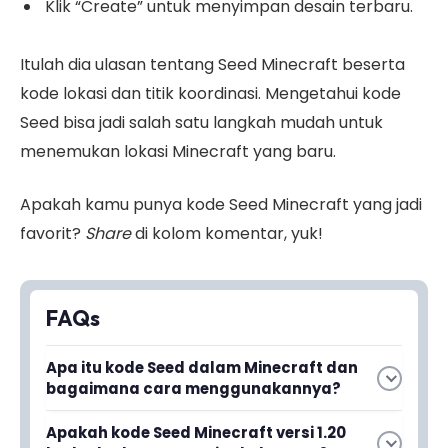
Klik “Create” untuk menyimpan desain terbaru.
Itulah dia ulasan tentang Seed Minecraft beserta
kode lokasi dan titik koordinasi. Mengetahui kode
Seed bisa jadi salah satu langkah mudah untuk
menemukan lokasi Minecraft yang baru.
Apakah kamu punya kode Seed Minecraft yang jadi
favorit?
Share
di kolom komentar, yuk!
FAQs
Apa itu kode Seed dalam Minecraft dan
bagaimana cara menggunakannya?
Kode Seed adalah kode unik yang
Apakah kode Seed Minecraft versi 1.20
menghasilkan dunia Minecraft dengan tata