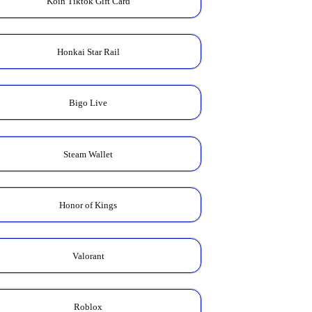
Koin Tiktok Gift Card
Honkai Star Rail
Bigo Live
Steam Wallet
Honor of Kings
Valorant
Roblox