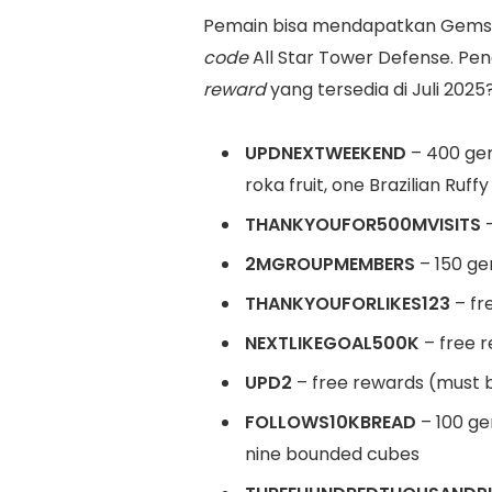
Pemain bisa mendapatkan Gems, S
code
All Star Tower Defense. Pe
reward
yang tersedia di Juli 2025
UPDNEXTWEEKEND
– 400 gem
roka fruit, one Brazilian Ruf
THANKYOUFOR500MVISITS
–
2MGROUPMEMBERS
– 150 ge
THANKYOUFORLIKES123
– fr
NEXTLIKEGOAL500K
– free r
UPD2
– free rewards (must b
FOLLOWS10KBREAD
– 100 ge
nine bounded cubes