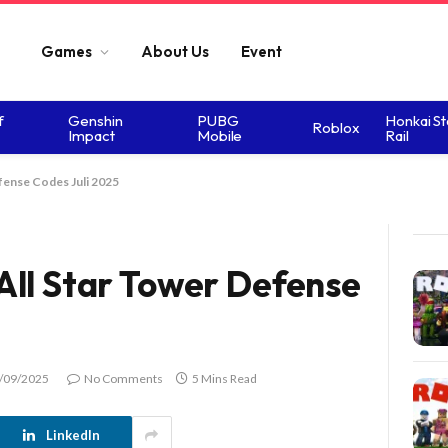
Games
About Us
Event
f
Genshin
PUBG
Honkai St
Roblox
Impact
Mobile
Rail
fense Codes Juli 2025
All Star Tower Defense
/09/2025
No Comments
5 Mins Read
LinkedIn