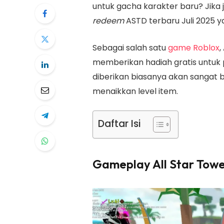
untuk gacha karakter baru? Jik
redeem
ASTD terbaru Juli 2025 yan
Sebagai salah satu
game Roblox
,
memberikan hadiah gratis untuk 
diberikan biasanya akan sangat 
menaikkan level item.
Daftar Isi
Gameplay All Star Tow