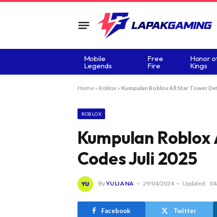
Mobile
Free
Honor o
Legends
Fire
Kings
Home
»
Roblox
»
Kumpulan Roblox All Star Tower De
ROBLOX
Kumpulan Roblox 
Codes Juli 2025
By
YULIANA
29/04/2024
Updated:
04
Facebook
Twitter