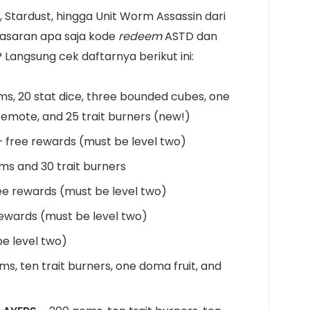
tardust, hingga Unit Worm Assassin dari
nasaran apa saja kode
redeem
ASTD dan
? Langsung cek daftarnya berikut ini:
s, 20 stat dice, three bounded cubes, one
fy emote, and 25 trait burners (new!)
 free rewards (must be level two)
ms and 30 trait burners
ee rewards (must be level two)
ewards (must be level two)
e level two)
ms, ten trait burners, one doma fruit, and