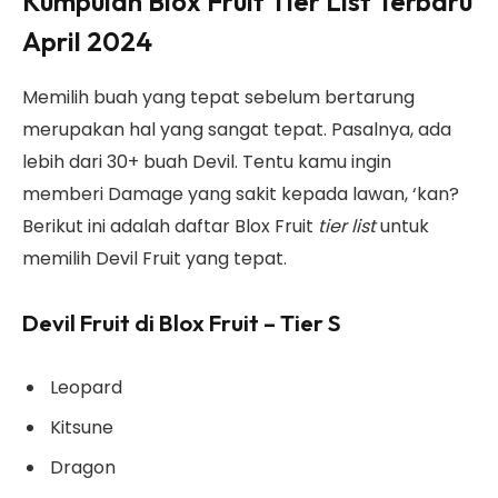
Kumpulan Blox Fruit Tier List Terbaru
April 2024
Memilih buah yang tepat sebelum bertarung
merupakan hal yang sangat tepat. Pasalnya, ada
lebih dari 30+ buah Devil. Tentu kamu ingin
memberi Damage yang sakit kepada lawan, ‘kan?
Berikut ini adalah daftar Blox Fruit
tier
list
untuk
memilih Devil Fruit yang tepat.
Devil Fruit di Blox Fruit – Tier S
Leopard
Kitsune
Dragon