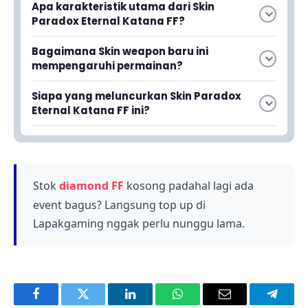
Apa karakteristik utama dari Skin
Paradox Eternal Katana FF?
Skin Paradox Eternal Katana FF memiliki
Bagaimana Skin weapon baru ini
tampilan yang keren, elegan, sekaligus
mempengaruhi permainan?
menyeramkan. Desainnya dirancang untuk
Menggunakan Skin senjata berkualitas tinggi
memberikan kesan visual yang menakutkan
Siapa yang meluncurkan Skin Paradox
seperti ini akan membuat gamers semakin
namun tetap bergaya bagi para pemain.
Eternal Katana FF ini?
percaya diri saat melawan musuh di
Garena adalah developer yang meluncurkan
battleground. Penampilan yang menarik dapat
Skin Paradox Eternal Katana FF. Garena dikenal
meningkatkan semangat dan kepercayaan diri
selalu menampilkan inovasi dan konten baru
pemain dalam pertempuran.
yang menarik bagi para gamer sejati di Free
Stok
diamond FF
kosong padahal lagi ada
Fire.
event bagus? Langsung top up di
Lapakgaming nggak perlu nunggu lama.
Facebook
Twitter
LinkedIn
WhatsApp
Email
Telegr