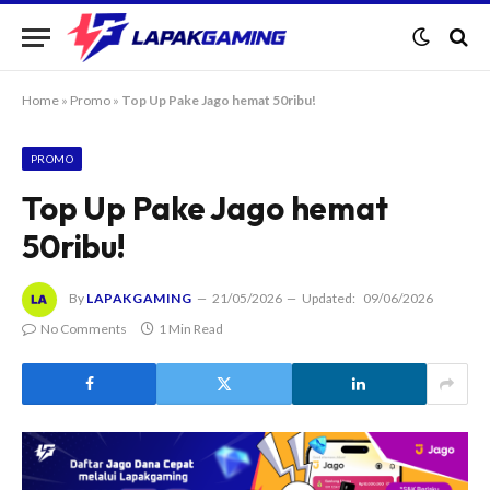
Home
»
Promo
»
Top Up Pake Jago hemat 50ribu!
PROMO
Top Up Pake Jago hemat
50ribu!
By
LAPAKGAMING
21/05/2026
Updated:
09/06/2026
No Comments
1 Min Read