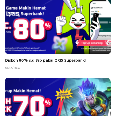
Diskon 80% s.d 8rb pakai QRIS Superbank!
01/05/2026