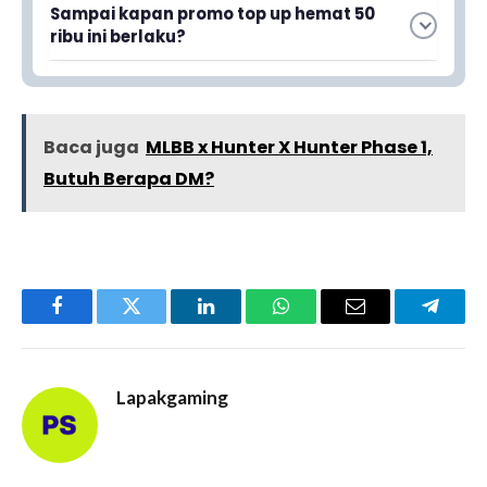
Promo ini berlaku untuk pengguna atau
Lapakgaming selama periode promosi
Sampai kapan promo top up hemat 50
nasabah baru Bank Jago yang membuka
berlangsung.
ribu ini berlaku?
rekening dengan kode referral JAGOGAME dan
Periode promosi berlaku hingga tanggal 31
melakukan transaksi di Lapakgaming.
Oktober 2026, jadi kamu masih memiliki waktu
yang panjang untuk memanfaatkan
Baca juga
MLBB x Hunter X Hunter Phase 1,
penawaran ini.
Butuh Berapa DM?
Facebook
Twitter
LinkedIn
WhatsApp
Email
Telegr
Lapakgaming