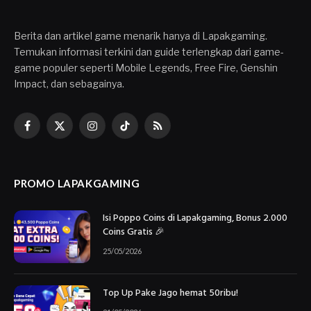
Berita dan artikel game menarik hanya di Lapakgaming.
Temukan informasi terkini dan guide terlengkap dari game-
game populer seperti Mobile Legends, Free Fire, Genshin
Impact, dan sebagainya.
Facebook
X
Instagram
TikTok
RSS
(Twitter)
PROMO LAPAKGAMING
Isi Poppo Coins di Lapakgaming, Bonus 2.000
Coins Gratis 🎉
25/05/2026
Top Up Pake Jago hemat 50ribu!