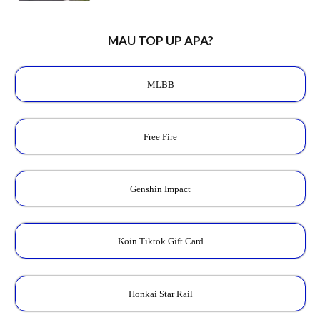
MAU TOP UP APA?
MLBB
Free Fire
Genshin Impact
Koin Tiktok Gift Card
Honkai Star Rail