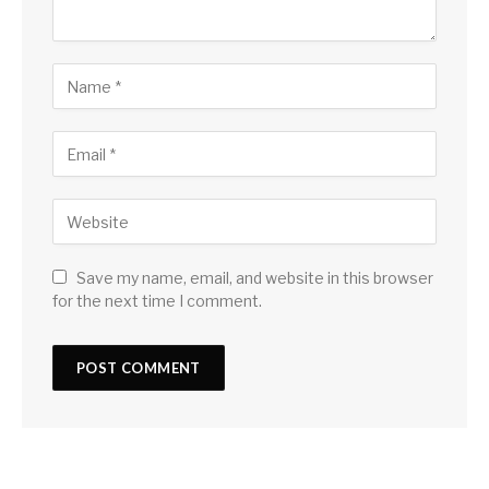
Save my name, email, and website in this browser
for the next time I comment.