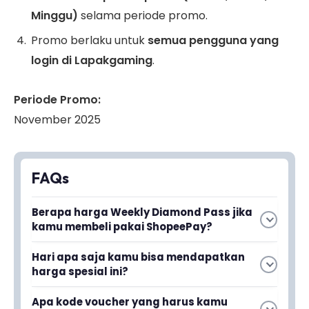
Minggu)
selama periode promo.
Promo berlaku untuk
semua pengguna yang
login di Lapakgaming
.
Periode Promo:
November 2025
FAQs
Berapa harga Weekly Diamond Pass jika
kamu membeli pakai ShopeePay?
Harga Weekly Diamond Pass hanya Rp10.000
Hari apa saja kamu bisa mendapatkan
ketika kamu membeli menggunakan
harga spesial ini?
ShopeePay di Lapakgaming selama promo
Kamu bisa mendapatkan harga spesial setiap
berlangsung.
Apa kode voucher yang harus kamu