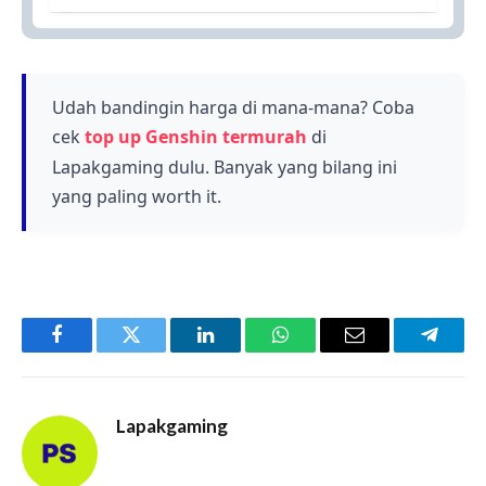
ini menampilkan berbagai elemen air seperti
Durasi maintenance Genshin Impact 4.0 belum
lautan, danau, dan sungai.
dispesifikkan dalam pengumuman resmi,
namun biasanya maintenance update besar
membutuhkan waktu 4-5 jam.
Udah bandingin harga di mana-mana? Coba
cek
top up Genshin termurah
di
Lapakgaming dulu. Banyak yang bilang ini
yang paling worth it.
Facebook
Twitter
LinkedIn
WhatsApp
Email
Telegr
Lapakgaming