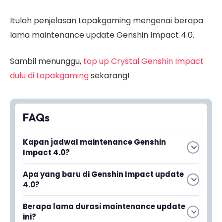
Itulah penjelasan Lapakgaming mengenai berapa
lama maintenance update Genshin Impact 4.0.
Sambil menunggu,
top up Crystal Genshin Impact
dulu di Lapakgaming
sekarang!
FAQs
Kapan jadwal maintenance Genshin
Impact 4.0?
Maintenance Genshin Impact 4.0 dijadwalkan
Apa yang baru di Genshin Impact update
pada Rabu, 16 Agustus 2023. Server akan
4.0?
ditutup untuk proses pembaruan dan
Update 4.0 menghadirkan region baru bernama
penambahan konten baru.
Berapa lama durasi maintenance update
Fontaine yang didominasi oleh perairan. Region
ini?