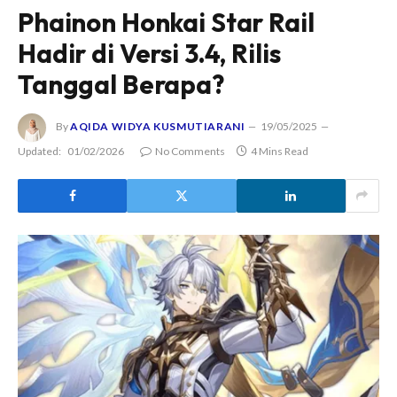
Phainon Honkai Star Rail
Hadir di Versi 3.4, Rilis
Tanggal Berapa?
By
AQIDA WIDYA KUSMUTIARANI
19/05/2025
Updated:
01/02/2026
No Comments
4 Mins Read