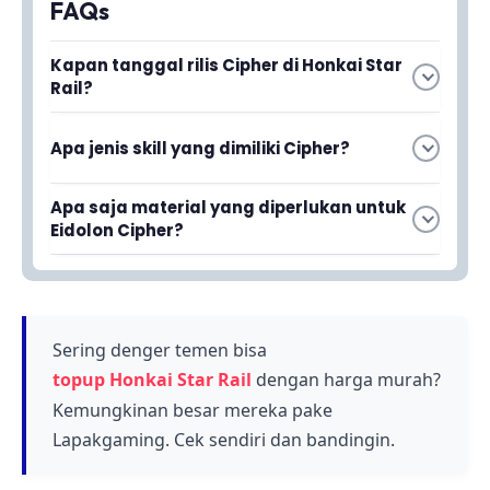
FAQs
Kapan tanggal rilis Cipher di Honkai Star
Rail?
Cipher adalah karakter DPS terbaru yang akan
Apa jenis skill yang dimiliki Cipher?
dirilis oleh HoYoverse dalam waktu dekat.
Tanggal rilis spesifik akan diumumkan secara
Cipher merupakan karakter DPS yang unik dan
resmi oleh developer.
Apa saja material yang diperlukan untuk
menggemaskan dengan skill khusus. Detail
Eidolon Cipher?
lengkap tentang jenis dan mekanisme skill
Material Eidolon Cipher diperlukan untuk
Cipher dapat ditemukan dalam panduan
meningkatkan konstilasi karakter ini. Panduan
karakter resmi.
lengkap tentang material apa saja yang
dibutuhkan tersedia dalam guide material
Sering denger temen bisa
Cipher.
topup Honkai Star Rail
dengan harga murah?
Kemungkinan besar mereka pake
Lapakgaming. Cek sendiri dan bandingin.