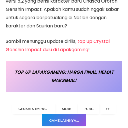
versi 5.2 yang berisi karakter baru Chasca Ororon
Genshin Impact. Apakah kamu sudah nggak sabar
untuk segera berpetualang di Natlan dengan
karakter dan Saurian baru?
Sambil menunggu update dirilis,
top up Crystal
Genshin Impact dulu di Lapakgaming
!
TOP UP LAPAKGAMING: HARGA FINAL, HEMAT
MAKSIMAL!
GENSHIN IMPACT
MLBB
PUBG
FF
GAME LAINNYA…