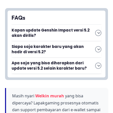
FAQs
Kapan update Genshin Impact versi 5.2
akan dirilis?
Update Genshin Impact versi 5.2 akan dirilis
Siapa saja karakter baru yang akan
pada bulan November. Ini adalah update
hadir di versi 5.2?
terbaru yang akan membawa konten dan fitur
Dua karakter baru yang akan dirilis adalah
baru ke dalam permainan.
Apa saja yang bisa diharapkan dari
Chasca dan Ororon. Kedua karakter ini akan
update versi 5.2 selain karakter baru?
menjadi tambahan roster yang menarik untuk
Selain dua karakter baru, update versi 5.2 akan
pemain kumpulkan.
membawa banyak hal menarik lainnya yang
masih akan dijelaskan lebih detail. Pemain
dapat menantikan berbagai konten dan fitur
Masih nyari
Welkin murah
yang bisa
tambahan yang akan membuat pengalaman
dipercaya? Lapakgaming prosesnya otomatis
bermain semakin seru.
dan support pembayaran dari e-wallet sampai