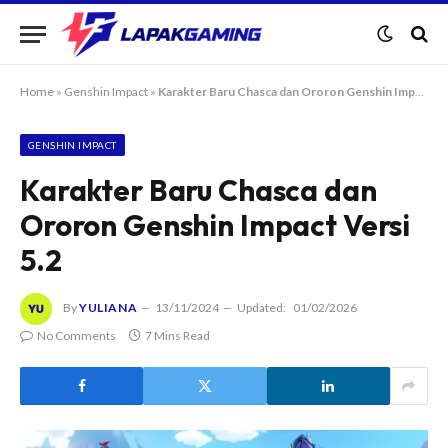
Home
»
Genshin Impact
»
Karakter Baru Chasca dan Ororon Genshin Impact Versi 5.2
GENSHIN IMPACT
Karakter Baru Chasca dan
Ororon Genshin Impact Versi
5.2
By
YULIANA
13/11/2024
Updated:
01/02/2026
No Comments
7 Mins Read