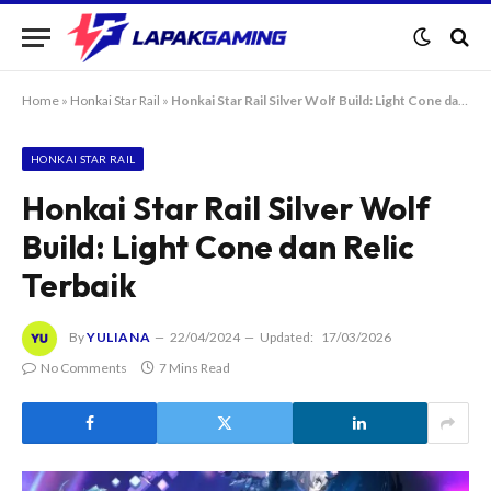
Home
»
Honkai Star Rail
»
Honkai Star Rail Silver Wolf Build: Light Cone dan Relic Terbaik
HONKAI STAR RAIL
Honkai Star Rail Silver Wolf
Build: Light Cone dan Relic
Terbaik
By
YULIANA
22/04/2024
Updated:
17/03/2026
No Comments
7 Mins Read