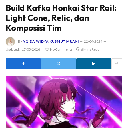
Build Kafka Honkai Star Rail:
Light Cone, Relic, dan
Komposisi Tim
By
AQIDA WIDYA KUSMUTIARANI
22/04/2024
Updated:
17/03/2026
No Comments
6 Mins Read