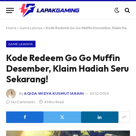
Home
»
Game Lainnya
»
Kode Redeem Go Go Muffin Desember, Klaim Hadiah Seru Sekarang!
GAME LAINNYA
Kode Redeem Go Go Muffin
Desember, Klaim Hadiah Seru
Sekarang!
By
AQIDA WIDYA KUSMUTIARANI
10/12/2024
No Comments
4 Mins Read