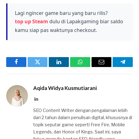
tersedia melalui fitur redeem yang ada dalam
permainan.
Lagi ngincer game baru yang baru rilis?
top up Steam
dulu di Lapakgaming biar saldo
kamu siap pas waktunya checkout.
Facebook
Twitter
LinkedIn
WhatsApp
Email
Telegr
Aqida Widya Kusmutiarani
LinkedIn
SEO Content Writer dengan pengalaman lebih
dari 2 tahun dalam penulisan digital, khususnya di
topik seputar game seperti Free Fire, Mobile
Legends, dan Honor of Kings. Saat ini, saya
fokus menulis konten SEO-friendly yang