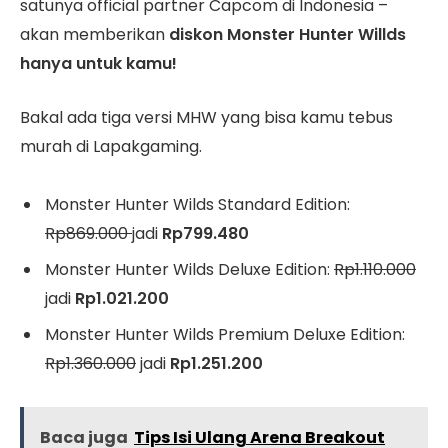
satunya official partner Capcom di Indonesia –
akan memberikan
diskon Monster Hunter Willds
hanya untuk kamu!
Bakal ada tiga versi MHW yang bisa kamu tebus
murah di Lapakgaming.
Monster Hunter Wilds Standard Edition:
Rp869.000
jadi
Rp799.480
Monster Hunter Wilds Deluxe Edition:
Rp1.110.000
jadi
Rp1.021.200
Monster Hunter Wilds Premium Deluxe Edition:
Rp1.360.000
jadi
Rp1.251.200
Baca juga
Tips Isi Ulang Arena Breakout