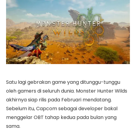
Satu lagi gebrakan game yang ditunggu-tunggu
oleh gamers di seluruh dunia. Monster Hunter Wilds
akhirnya siap rilis pada Februari mendatang.
Sebelum itu, Capcom sebagai developer bakal
menggelar OBT tahap kedua pada bulan yang
sama.