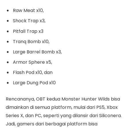
Raw Meat x10,
Shock Trap x3,
Pitfall Trap x3
Tranq Bomb x10,
Large Barrel Bomb x3,
Armor Sphere x5,
Flash Pod x10, dan
Large Dung Pod x10
Rencananya, OBT kedua Monster Hunter Wilds bisa
dimainkan di semua platform, mulai dari PS5, Xbox
Series X, dan PC, seperti yang dilansir dari Siliconera.
Jadi, gamers dari berbagai platform bisa