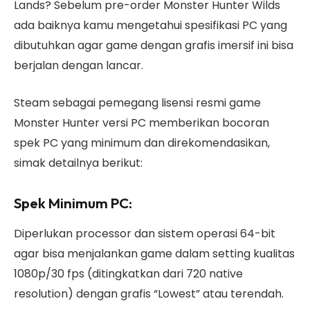
Lands? Sebelum pre-order Monster Hunter Wilds
ada baiknya kamu mengetahui spesifikasi PC yang
dibutuhkan agar game dengan grafis imersif ini bisa
berjalan dengan lancar.
Steam sebagai pemegang lisensi resmi game
Monster Hunter versi PC memberikan bocoran
spek PC yang minimum dan direkomendasikan,
simak detailnya berikut:
Spek Minimum PC:
Diperlukan processor dan sistem operasi 64-bit
agar bisa menjalankan game dalam setting kualitas
1080p/30 fps (ditingkatkan dari 720 native
resolution) dengan grafis “Lowest” atau terendah.