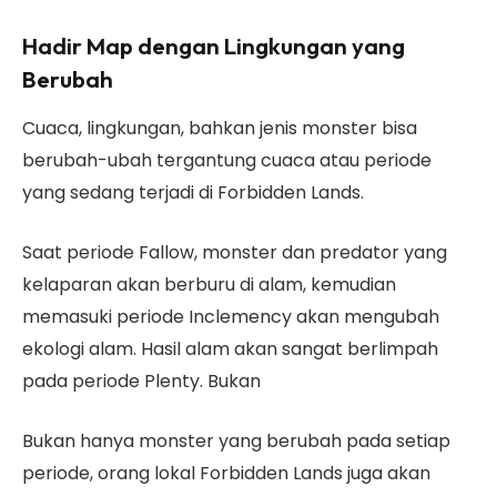
Hadir Map dengan Lingkungan yang
Berubah
Cuaca, lingkungan, bahkan jenis monster bisa
berubah-ubah tergantung cuaca atau periode
yang sedang terjadi di Forbidden Lands.
Saat periode Fallow, monster dan predator yang
kelaparan akan berburu di alam, kemudian
memasuki periode Inclemency akan mengubah
ekologi alam. Hasil alam akan sangat berlimpah
pada periode Plenty. Bukan
Bukan hanya monster yang berubah pada setiap
periode, orang lokal Forbidden Lands juga akan