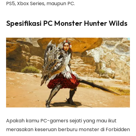
PS5, Xbox Series, maupun PC.
Spesifikasi PC Monster Hunter Wilds
Apakah kamu PC-gamers sejati yang mau ikut
merasakan keseruan berburu monster di Forbidden