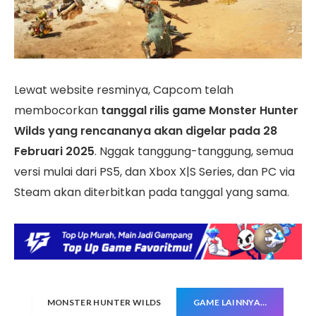
Lewat website resminya, Capcom telah
membocorkan
tanggal rilis game Monster Hunter
Wilds yang rencananya akan digelar pada 28
Februari 2025
. Nggak tanggung-tanggung, semua
versi mulai dari PS5, dan Xbox X|S Series, dan PC via
Steam akan diterbitkan pada tanggal yang sama.
MONSTER HUNTER WILDS
GAME LAINNYA…