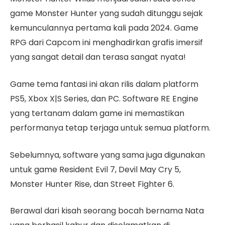
game Monster Hunter yang sudah ditunggu sejak
kemunculannya pertama kali pada 2024. Game
RPG dari Capcom ini menghadirkan grafis imersif
yang sangat detail dan terasa sangat nyata!
Game tema fantasi ini akan rilis dalam platform
PS5, Xbox X|S Series, dan PC. Software RE Engine
yang tertanam dalam game ini memastikan
performanya tetap terjaga untuk semua platform.
Sebelumnya, software yang sama juga digunakan
untuk game Resident Evil 7, Devil May Cry 5,
Monster Hunter Rise, dan Street Fighter 6.
Berawal dari kisah seorang bocah bernama Nata