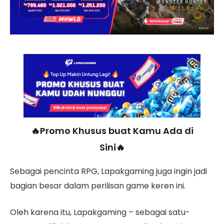
🔥Promo Khusus buat Kamu Ada di
Sini🔥
Sebagai pencinta RPG, Lapakgaming juga ingin jadi
bagian besar dalam perilisan game keren ini.
Oleh karena itu, Lapakgaming – sebagai satu-