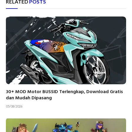
RELATED
POSTS
30+ MOD Motor BUSSID Terlengkap, Download Gratis
dan Mudah Dipasang
05/08/2026