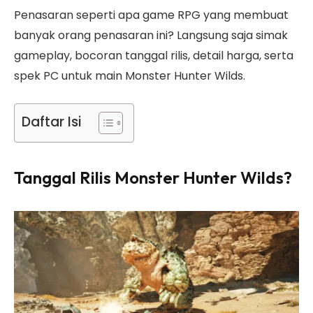
Penasaran seperti apa game RPG yang membuat
banyak orang penasaran ini? Langsung saja simak
gameplay, bocoran tanggal rilis, detail harga, serta
spek PC untuk main Monster Hunter Wilds.
Daftar Isi
Tanggal Rilis Monster Hunter Wilds?