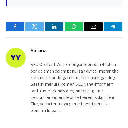
Facebook
Twitter
LinkedIn
WhatsApp
Email
Telegr
Yuliana
SEO Content Writer dengan lebih dari 4 tahun
pengalaman dalam penulisan digital, merangkai
kata untuk berbagai niche, termasuk gaming.
Saat ini menulis konten SEO yang informatif
serta user-friendly dengan topik game
terpopuler seperti Mobile Legends dan Free
Fire, serta tentunya game favorit penulis,
Genshin Impact.