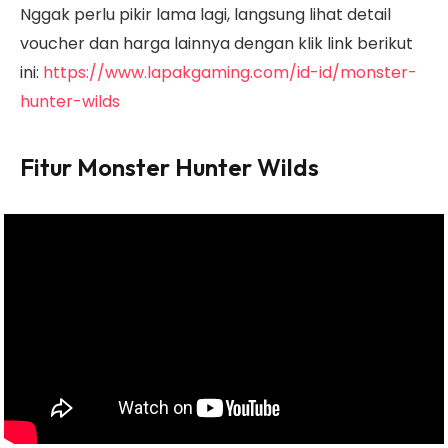
Nggak perlu pikir lama lagi, langsung lihat detail
voucher dan harga lainnya dengan klik link berikut
ini:
https://www.lapakgaming.com/id-id/monster-
hunter-wilds
Fitur Monster Hunter Wilds