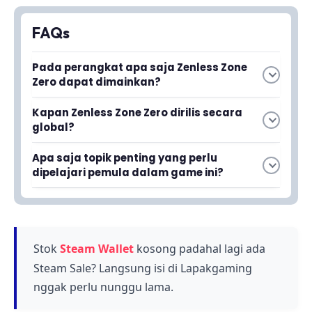
FAQs
Pada perangkat apa saja Zenless Zone
Zero dapat dimainkan?
Zenless Zone Zero dapat dimainkan di
Kapan Zenless Zone Zero dirilis secara
berbagai perangkat, memberikan fleksibilitas
global?
kepada pemain untuk menikmati game RPG
Zenless Zone Zero dijadwalkan untuk dirilis
Action ini di platform pilihan mereka.
Apa saja topik penting yang perlu
secara global pada 4 Juli 2024.
dipelajari pemula dalam game ini?
Pemula perlu mempelajari gameplay, tier list
karakter, dan sistem reward untuk
memaksimalkan pengalaman bermain di
Zenless Zone Zero.
Stok
Steam Wallet
kosong padahal lagi ada
Steam Sale? Langsung isi di Lapakgaming
nggak perlu nunggu lama.