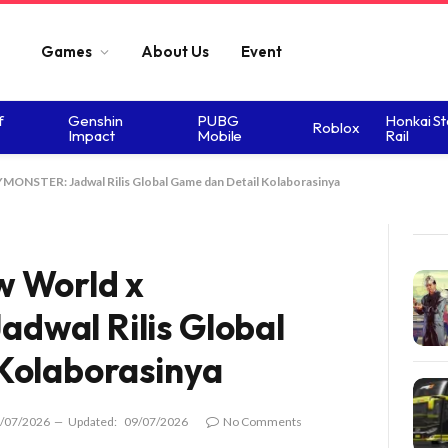
Games
About Us
Event
f
Genshin
PUBG
Honkai St
Roblox
Impact
Mobile
Rail
ONSTER: Jadwal Rilis Global Game dan Detail Kolaborasinya
w World x
wal Rilis Global
Kolaborasinya
/07/2026
Updated:
09/07/2026
No Comments