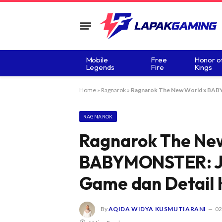
Mobile
Free
Honor o
Legends
Fire
Kings
Home
»
Ragnarok
»
Ragnarok The New World x BABYM
RAGNAROK
Ragnarok The Ne
BABYMONSTER: Jad
Game dan Detail 
By
AQIDA WIDYA KUSMUTIARANI
02