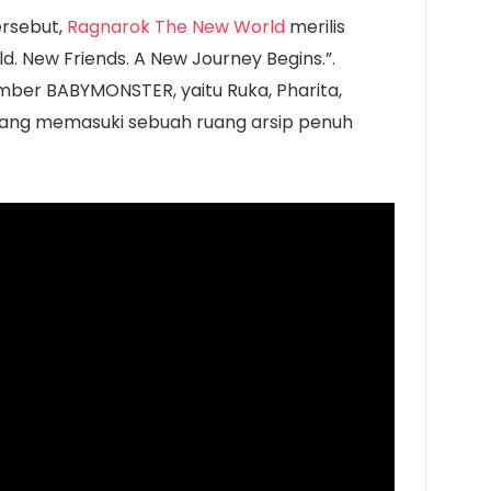
ersebut,
Ragnarok The New World
merilis
d. New Friends. A New Journey Begins.”.
ber BABYMONSTER, yaitu Ruka, Pharita,
, yang memasuki sebuah ruang arsip penuh