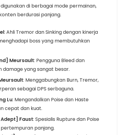
cok digunakan di berbagai mode permainan,
onten berdurasi panjang.
el
: Ahli Tremor dan Sinking dengan kinerja
t menghadapi boss yang membutuhkan
and] Meursault
: Pengguna Bleed dan
n damage yang sangat besar.
 Meursault
: Menggabungkan Burn, Tremor,
rperan sebagai DPS serbaguna.
ng Lu
: Mengandalkan Poise dan Haste
n cepat dan kuat.
 Adept] Faust
: Spesialis Rupture dan Poise
uk pertempuran panjang.