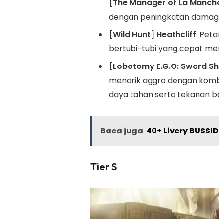
[The Manager of La Manch
dengan peningkatan damage 
[Wild Hunt] Heathcliff
: Pet
bertubi-tubi yang cepat me
[Lobotomy E.G.O: Sword Sh
menarik aggro dengan komb
daya tahan serta tekanan b
Baca juga
40+ Livery BUSSID
Tier S