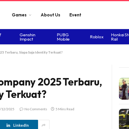
Games
About Us
Event
f
Genshin
PUBG
Honkai St
Roblox
Impact
Mobile
Rail
5 Terbaru, Siapa Saja Identity Terkuat?
Company 2025 Terbaru,
ty Terkuat?
/12/2025
No Comments
5 Mins Read
LinkedIn