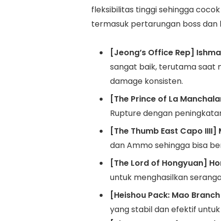
fleksibilitas tinggi sehingga co
termasuk pertarungan boss dan k
[Jeong’s Office Rep] Ishma
sangat baik, terutama saa
damage konsisten.
[The Prince of La Manchal
Rupture dengan peningkata
[The Thumb East Capo IIII]
dan Ammo sehingga bisa be
[The Lord of Hongyuan] Ho
untuk menghasilkan seranga
[Heishou Pack: Mao Branch
yang stabil dan efektif unt