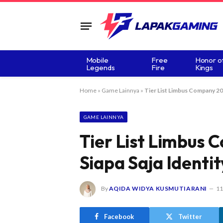
Mobile
Free
Honor o
Legends
Fire
Kings
Home
»
Game Lainnya
»
Tier List Limbus Company 202
GAME LAINNYA
Tier List Limbus 
Siapa Saja Identi
By
AQIDA WIDYA KUSMUTIARANI
11
Facebook
Twitter