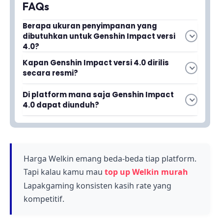
FAQs
Berapa ukuran penyimpanan yang
dibutuhkan untuk Genshin Impact versi
4.0?
Genshin Impact versi 4.0 memiliki ukuran file
Kapan Genshin Impact versi 4.0 dirilis
yang sangat besar, sehingga Anda perlu
secara resmi?
memastikan memiliki memori penyimpanan
Genshin Impact versi 4.0 dirilis pada Rabu, 16
yang cukup besar di perangkat Anda sebelum
Di platform mana saja Genshin Impact
Agustus 2023. Para pemain sudah bisa
melakukan download atau update.
4.0 dapat diunduh?
melakukan pra-download melalui Play Store
Genshin Impact 4.0 dapat diunduh melalui Play
dan App Store sebelum tanggal resmi
Store dan App Store. Artikel ini menyediakan
peluncuran.
informasi spesifikasi lengkap untuk semua
platform yang tersedia.
Harga Welkin emang beda-beda tiap platform.
Tapi kalau kamu mau
top up Welkin murah
Lapakgaming konsisten kasih rate yang
kompetitif.