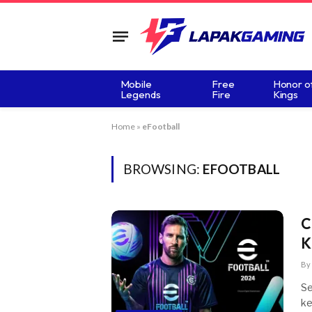
Mobile
Free
Honor o
Legends
Fire
Kings
Home
»
eFootball
BROWSING:
EFOOTBALL
C
K
By
Se
ke