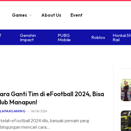
Games
About Us
Event
f
Genshin
PUBG
Honkai St
Roblox
Impact
Mobile
Rail
ara Ganti Tim di eFootball 2024, Bisa
lub Manapun!
LAPAKGAMING
06/06/2024
telah eFootball 2024 rilis, banyak pemain yang
bingungan mencari cara…