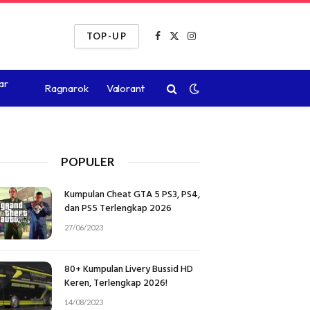
TOP-UP
Facebook
X
Instagram
(Twitter)
ar
Ragnarok
Valorant
POPULER
Kumpulan Cheat GTA 5 PS3, PS4,
dan PS5 Terlengkap 2026
27/06/2023
80+ Kumpulan Livery Bussid HD
Keren, Terlengkap 2026!
14/08/2023