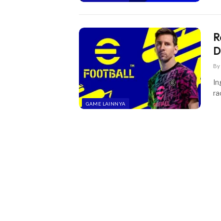
R
D
By
In
ra
GAME LAINNYA