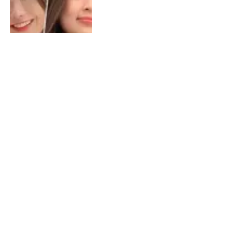
Profil dan Biodata NotNot:
Mantan BA EVOS yang Jago
Main FF
By
LAPAKGAMING
11/07/2023
Updated:
11/07/2023