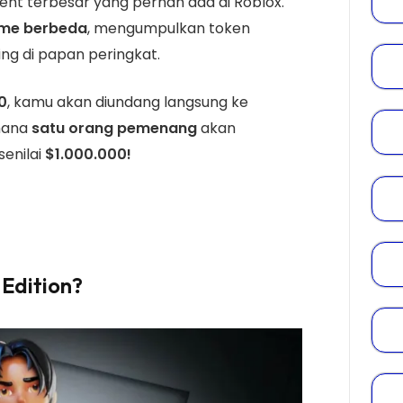
ent terbesar yang pernah ada di Roblox.
me berbeda
, mengumpulkan token
g di papan peringkat.
0
, kamu akan diundang langsung ke
 mana
satu orang pemenang
akan
enilai
$1.000.000!
 Edition?