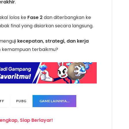
erakhir
.
kal lolos ke
Fase 2
dan diterbangkan ke
bak final yang disiarkan secara langsung.
 menguji
kecepatan, strategi, dan kerja
kan kemampuan terbaikmu?
FF
PUBG
GAME LAINNYA…
lengkap, Siap Berlayar!