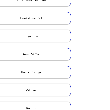
Koin Tiktok Gift Card
Honkai Star Rail
Bigo Live
Steam Wallet
Honor of Kings
Valorant
Roblox