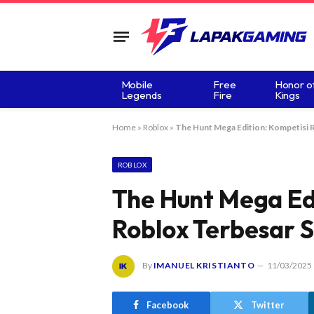
Mobile
Free
Honor o
Legends
Fire
Kings
Home
»
Roblox
»
The Hunt Mega Edition: Kompetisi 
ROBLOX
The Hunt Mega Ed
Roblox Terbesar 
By
IMANUEL KRISTIANTO
11/03/2025
Facebook
Twitter