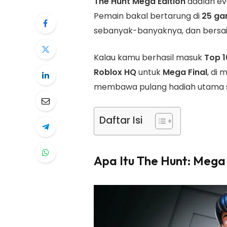
The Hunt Mega Edition
adalah ev
Pemain bakal bertarung di
25 ga
sebanyak-banyaknya, dan bersain
Kalau kamu berhasil masuk
Top 1
Roblox HQ
untuk
Mega Final
, di
membawa pulang hadiah utama s
Daftar Isi
Apa Itu The Hunt: Mega