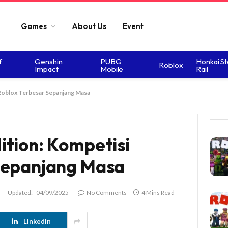
Games
About Us
Event
f
Genshin
PUBG
Honkai St
Roblox
Impact
Mobile
Rail
Roblox Terbesar Sepanjang Masa
ition: Kompetisi
Sepanjang Masa
Updated:
04/09/2025
No Comments
4 Mins Read
LinkedIn