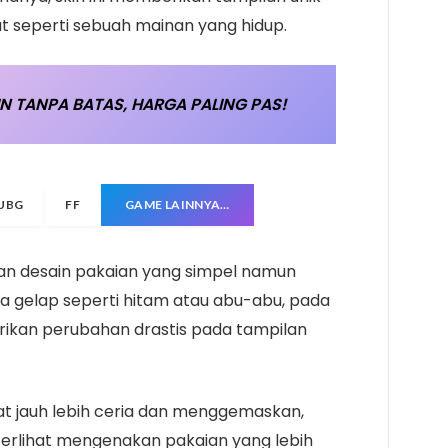
t seperti sebuah mainan yang hidup.
N TANPA BATAS, HARGA PALING PAS!
UBG
FF
GAME LAINNYA…
an desain pakaian yang simpel namun
na gelap seperti hitam atau abu-abu, pada
erikan perubahan drastis pada tampilan
hat jauh lebih ceria dan menggemaskan,
erlihat mengenakan pakaian yang lebih