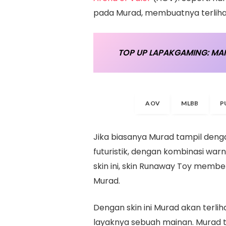
pada Murad, membuatnya terliha
TOP UP LAPAKGAMING: MAI
AOV
MLBB
P
Jika biasanya Murad tampil deng
futuristik, dengan kombinasi war
skin ini, skin Runaway Toy memb
Murad.
Dengan skin ini Murad akan terli
layaknya sebuah mainan. Murad t