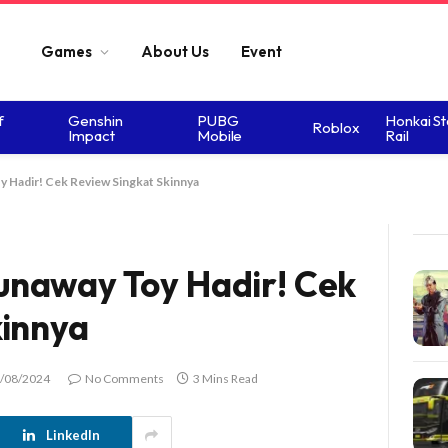
Games
About Us
Event
f
Genshin
PUBG
Honkai St
Roblox
Impact
Mobile
Rail
Hadir! Cek Review Singkat Skinnya
naway Toy Hadir! Cek
kinnya
/08/2024
No Comments
3 Mins Read
LinkedIn