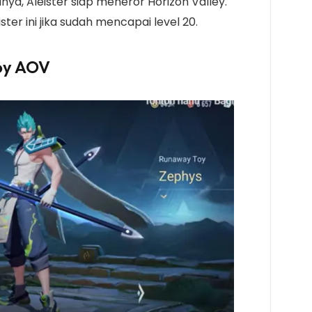
a, Aleister siap meneror Horizon Valley.
ter ini jika sudah mencapai level 20.
oy
AOV