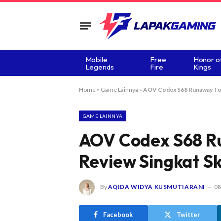
Mobile
Free
Honor o
Legends
Fire
Kings
Home
»
Game Lainnya
»
AOV Codex S68 Runaway Toy 
GAME LAINNYA
AOV Codex S68 Ru
Review Singkat S
By
AQIDA WIDYA KUSMUTIARANI
08
Facebook
Twitter