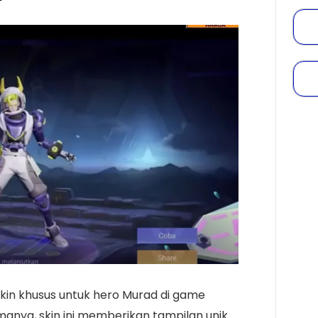
kin khusus untuk hero Murad di game
anya, skin ini memberikan tampilan unik