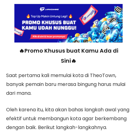
🔥Promo Khusus buat Kamu Ada di
Sini🔥
Saat pertama kali memulai kota di TheoTown,
banyak pemain baru merasa bingung harus mulai
dari mana.
Oleh karena itu, kita akan bahas langkah awal yang
efektif untuk membangun kota agar berkembang
dengan baik. Berikut langkah-langkahnya.