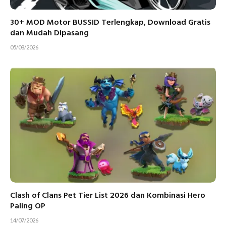
30+ MOD Motor BUSSID Terlengkap, Download Gratis
dan Mudah Dipasang
05/08/2026
Clash of Clans Pet Tier List 2026 dan Kombinasi Hero
Paling OP
14/07/2026