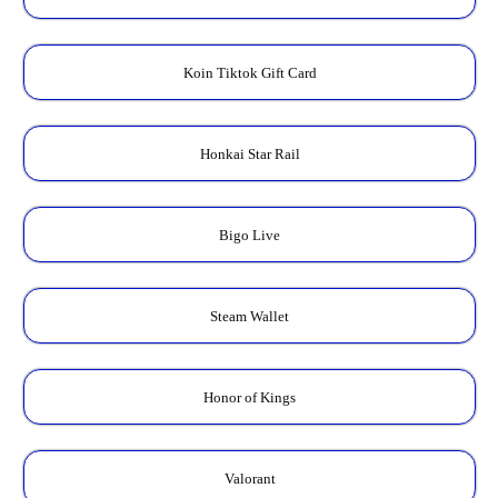
Koin Tiktok Gift Card
Honkai Star Rail
Bigo Live
Steam Wallet
Honor of Kings
Valorant