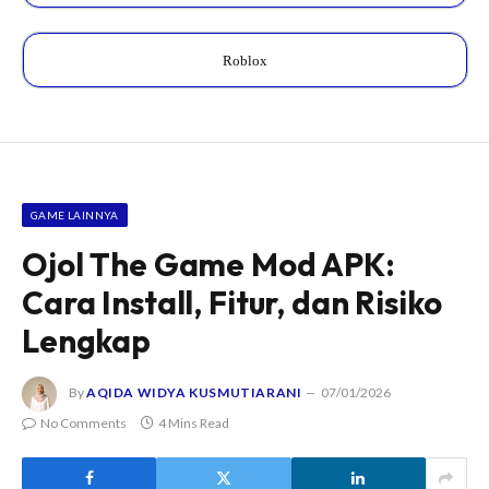
Roblox
GAME LAINNYA
Ojol The Game Mod APK:
Cara Install, Fitur, dan Risiko
Lengkap
By
AQIDA WIDYA KUSMUTIARANI
07/01/2026
No Comments
4 Mins Read