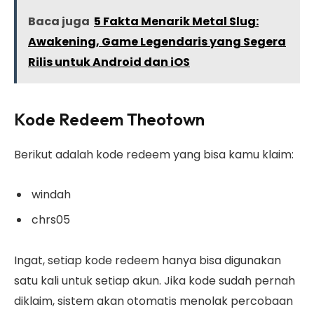
Baca juga
5 Fakta Menarik Metal Slug:
Awakening, Game Legendaris yang Segera
Rilis untuk Android dan iOS
Kode Redeem Theotown
Berikut adalah kode redeem yang bisa kamu klaim:
windah
chrs05
Ingat, setiap kode redeem hanya bisa digunakan
satu kali untuk setiap akun. Jika kode sudah pernah
diklaim, sistem akan otomatis menolak percobaan