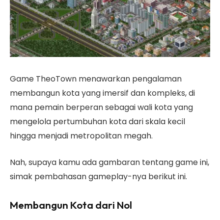
Game TheoTown menawarkan pengalaman
membangun kota yang imersif dan kompleks, di
mana pemain berperan sebagai wali kota yang
mengelola pertumbuhan kota dari skala kecil
hingga menjadi metropolitan megah.
Nah, supaya kamu ada gambaran tentang game ini,
simak pembahasan gameplay-nya berikut ini.
Membangun Kota dari Nol