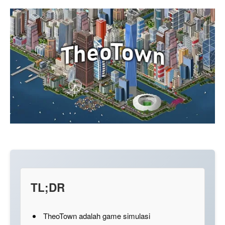
TL;DR
TheoTown adalah game simulasi