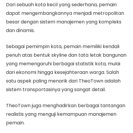
Dari sebuah kota kecil yang sederhana, pemain
dapat mengembangkannya menjadi metropolitan
besar dengan sistem manajemen yang kompleks
dan dinamis.
Sebagai pemimpin kota, pemain memiliki kendali
penuh atas bentuk skyline dan tata letak bangunan
yang memengaruhi berbagai statistik kota, mulai
dari ekonomi hingga kesejahteraan warga. Salah
satu aspek paling menarik dari TheoTown adalah
sistem transportasinya yang sangat detail.
TheoTown juga menghadirkan berbagai tantangan
realistis yang menguji kemampuan manajemen
pemain.