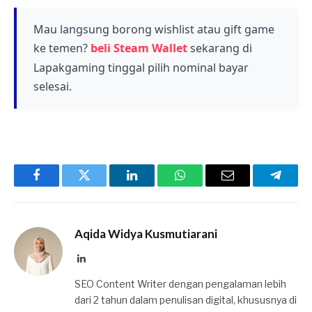
membangun kota yang sangat lengkap dan
mengelola sebuah kota modern.
seru dengan mekanik gameplay yang
Mau langsung borong wishlist atau gift game
mendalam dan tantangan yang menarik untuk
ke temen?
beli Steam Wallet
sekarang di
dimainkan.
Lapakgaming tinggal pilih nominal bayar
selesai.
Facebook
Twitter
LinkedIn
WhatsApp
Email
Telegr
Aqida Widya Kusmutiarani
LinkedIn
SEO Content Writer dengan pengalaman lebih
dari 2 tahun dalam penulisan digital, khususnya di