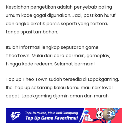
Kesalahan pengetikan adalah penyebab paling
umum kode gagal digunakan. Jadi, pastikan huruf
dan angka diketik persis seperti yang tertera,
tanpa spasi tambahan.
Itulah informasi lengkap seputaran game
TheoTown. Mulai dari cara bermain, gameplay,
hingga kode redeem. Selamat bermain!
Top up Theo Town sudah tersedia di Lapakgaming,
lho. Top up sekarang kalau kamu mau naik level
cepat. Lapakgaming dijamin aman dan murah.