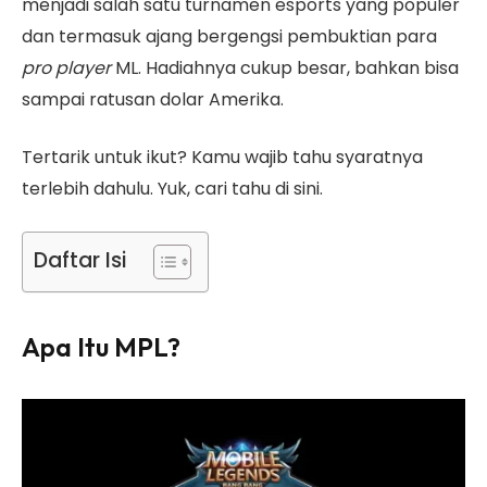
menjadi salah satu turnamen esports yang populer
dan termasuk ajang bergengsi pembuktian para
pro player
ML. Hadiahnya cukup besar, bahkan bisa
sampai ratusan dolar Amerika.
Tertarik untuk ikut? Kamu wajib tahu syaratnya
terlebih dahulu. Yuk, cari tahu di sini.
Daftar Isi
Apa Itu MPL?