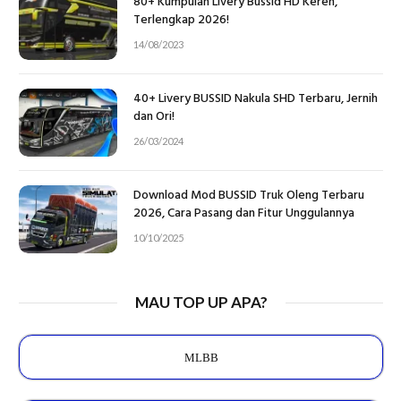
80+ Kumpulan Livery Bussid HD Keren,
Terlengkap 2026!
14/08/2023
40+ Livery BUSSID Nakula SHD Terbaru, Jernih
dan Ori!
26/03/2024
Download Mod BUSSID Truk Oleng Terbaru
2026, Cara Pasang dan Fitur Unggulannya
10/10/2025
MAU TOP UP APA?
MLBB