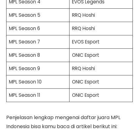
MPL Season 4
EVOS Legends
MPL Season 5
RRQ Hoshi
MPL Season 6
RRQ Hoshi
MPL Season 7
EVOS Esport
MPL Season 8
ONIC Esport
MPL Season 9
RRQ Hoshi
MPL Season 10
ONIC Esport
MPL Season 11
ONIC Esport
Penjelasan lengkap mengenai daftar juara MPL
Indonesia bisa kamu baca di artikel berikut ini: