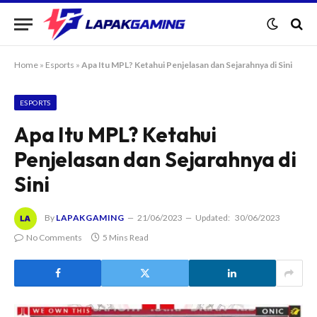
Home
»
Esports
»
Apa Itu MPL? Ketahui Penjelasan dan Sejarahnya di Sini
ESPORTS
Apa Itu MPL? Ketahui
Penjelasan dan Sejarahnya di
Sini
By
LAPAKGAMING
21/06/2023
Updated:
30/06/2023
No Comments
5 Mins Read