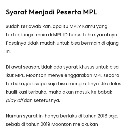
Syarat Menjadi Peserta MPL
Sudah terjawab kan, apa itu MPL? Kamu yang
tertarik ingin main di MPL ID harus tahu syaratnya.
Pasalnya tidak mudah untuk bisa bermain di ajang
ini.
Di awal season, tidak ada syarat khusus untuk bisa
ikut MPL. Moonton menyelenggarakan MPL secara
terbuka, jadi siapa saja bisa mengikutinya. Jika lolos
kualifikasi terbuka, maka akan masuk ke babak
play off
dan seterusnya.
Namun syarat ini hanya berlaku di tahun 2018 saja,
sebab di tahun 2019 Moonton melakukan