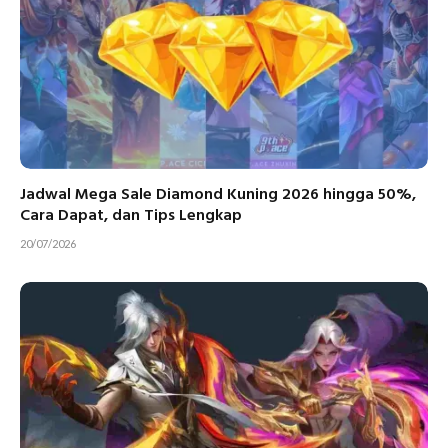
Jadwal Mega Sale Diamond Kuning 2026 hingga 50%,
Cara Dapat, dan Tips Lengkap
20/07/2026