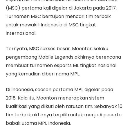
(MSC) pertama kali digelar di Jakarta pada 2017.
Turnamen MSC bertujuan mencari tim terbaik
untuk mewakili Indonesia di MSC tingkat
internasional.
Ternyata, MSC sukses besar. Moonton selaku
pengembang Mobile Legends akhirnya berencana
membuat turnamen esports ML tingkat nasional
yang kemudian diberi nama MPL.
Di Indonesia, season pertama MPL digelar pada
2018. Kala itu, Moonton menerapkan sistem
kualifikasi yang diikuti oleh ratusan tim. Sebanyak 10
tim terbaik akhirnya terpilih untuk menjadi peserta
babak utama MPL Indonesia.