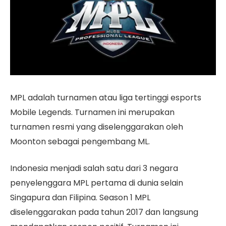
MPL adalah turnamen atau liga tertinggi esports
Mobile Legends. Turnamen ini merupakan
turnamen resmi yang diselenggarakan oleh
Moonton sebagai pengembang ML.
Indonesia menjadi salah satu dari 3 negara
penyelenggara MPL pertama di dunia selain
Singapura dan Filipina. Season 1 MPL
diselenggarakan pada tahun 2017 dan langsung