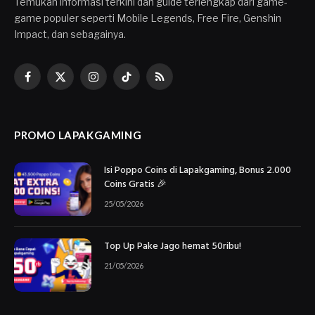
By
LAPAKGAMING
19/06/2023
No Comments
3 Mins Read