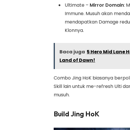
Ultimate –
Mirror Domain
: 
Immune. Musuh akan mendapa
mendapatkan Damage reduct
Klonnya.
Baca juga
5 Hero Mid Lane H
Land of Dawn!
Combo Jing HoK biasanya berpola 
Skill lain untuk me-refresh Ulti
musuh.
Build Jing HoK