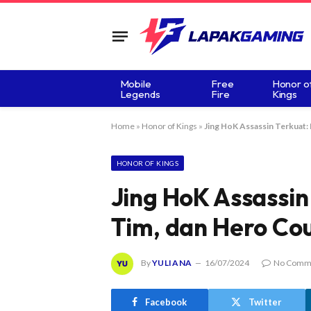
Mobile
Free
Honor o
Legends
Fire
Kings
Home
»
Honor of Kings
»
Jing HoK Assassin Terkuat: 
HONOR OF KINGS
Jing HoK Assassin 
Tim, dan Hero Co
By
YULIANA
16/07/2024
No Comm
Facebook
Twitter