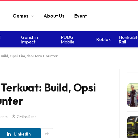
Games
About Us
Event
f
Genshin
PUBG
Honkai St
Roblox
Impact
Mobile
Rail
Build, Opsi Tim, dan Hero Counter
Terkuat: Build, Opsi
unter
ents
7 Mins Read
LinkedIn