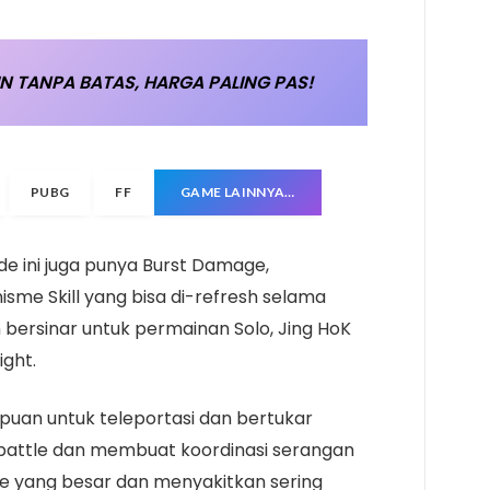
N TANPA BATAS, HARGA PALING PAS!
PUBG
FF
GAME LAINNYA…
e ini juga punya Burst Damage,
me Skill yang bisa di-refresh selama
 bersinar untuk permainan Solo, Jing HoK
ight.
mpuan untuk teleportasi dan bertukar
attle dan membuat koordinasi serangan
 yang besar dan menyakitkan sering