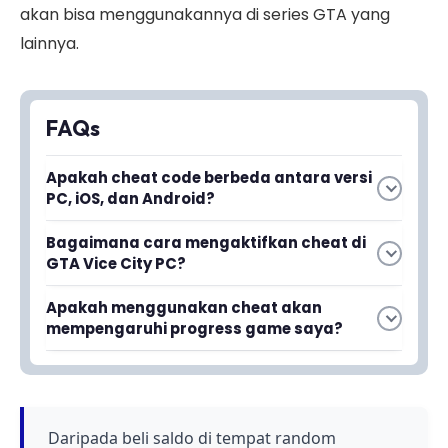
akan bisa menggunakannya di series GTA yang
lainnya.
FAQs
Apakah cheat code berbeda antara versi
PC, iOS, dan Android?
Ya, cheat code GTA Vice City memiliki
Bagaimana cara mengaktifkan cheat di
perbedaan tergantung platform yang
GTA Vice City PC?
digunakan. Setiap versi memiliki input method
Di versi PC, cheat diaktifkan dengan mengetik
yang berbeda sesuai dengan kontrol masing-
Apakah menggunakan cheat akan
kode cheat langsung saat bermain game.
masing platform.
mempengaruhi progress game saya?
Kode-kode ini akan langsung berpengaruh
Penggunaan cheat dapat mempengaruhi
pada gameplay Anda tanpa perlu restart
progression game dan achievement,
game.
tergantung sistem game yang bersangkutan.
Disarankan untuk bermain normal terlebih
Daripada beli saldo di tempat random