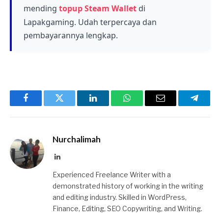
dahulu sebelum menggunakan cheat untuk
mending
topup Steam Wallet
di
pengalaman gaming yang lebih maksimal.
Lapakgaming. Udah terpercaya dan
pembayarannya lengkap.
Facebook
Twitter
LinkedIn
WhatsApp
Email
Telegr
Nurchalimah
LinkedIn
Experienced Freelance Writer with a
demonstrated history of working in the writing
and editing industry. Skilled in WordPress,
Finance, Editing, SEO Copywriting, and Writing.