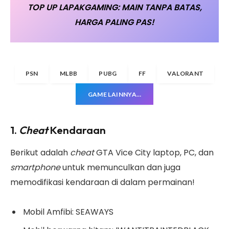
TOP UP LAPAKGAMING: MAIN TANPA BATAS,
HARGA PALING PAS!
PSN
MLBB
PUBG
FF
VALORANT
GAME LAINNYA…
1.
Cheat
Kendaraan
Berikut adalah
cheat
GTA Vice City laptop, PC, dan
smartphone
untuk memunculkan dan juga
memodifikasi kendaraan di dalam permainan!
Mobil Amfibi: SEAWAYS