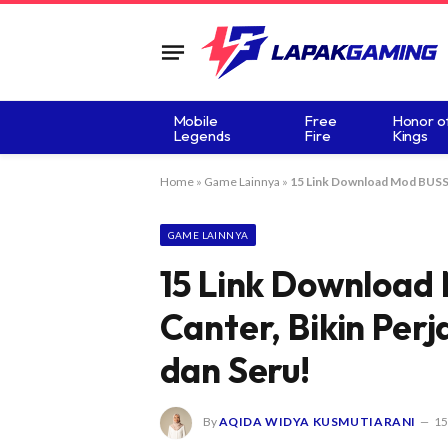
Mobile
Free
Honor o
Legends
Fire
Kings
Home
»
Game Lainnya
»
15 Link Download Mod BUSSID
GAME LAINNYA
15 Link Download
Canter, Bikin Per
dan Seru!
By
AQIDA WIDYA KUSMUTIARANI
15