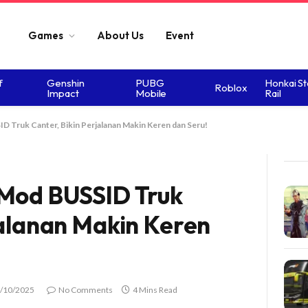
Games
About Us
Event
f
Genshin
PUBG
Honkai St
Roblox
Impact
Mobile
Rail
 Truk Canter, Bikin Perjalanan Makin Keren dan Seru!
 Mod BUSSID Truk
jalanan Makin Keren
/10/2025
No Comments
4 Mins Read