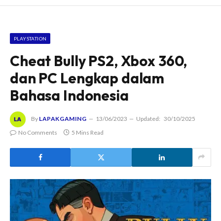
PLAYSTATION
Cheat Bully PS2, Xbox 360,
dan PC Lengkap dalam
Bahasa Indonesia
By
LAPAKGAMING
13/06/2023
Updated:
30/10/2025
No Comments
5 Mins Read