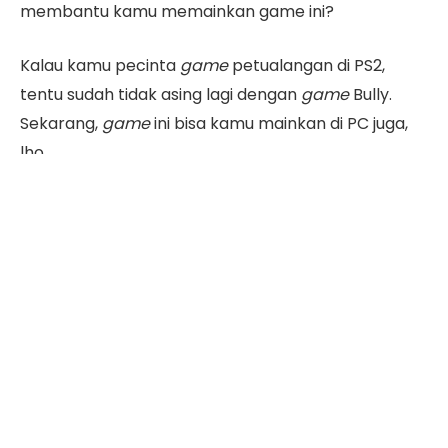
membantu kamu memainkan game ini?
Kalau kamu pecinta
game
petualangan di PS2,
tentu sudah tidak asing lagi dengan
game
Bully.
Sekarang,
game
ini bisa kamu mainkan di PC juga,
lho.
Agar misi bisa cepat selesai, kamu bisa
menggunakan
cheat
dalam
game
ini. Tenang saja,
cheat
ini bukan aplikasi tambahan, melainkan trik
agar bisa cepat menang.
Apa saja
cheat
yang bisa kamu gunakan di
game
Bully ini? Simak penjelasan lengkapnya hanya di sini.
Daftar Isi