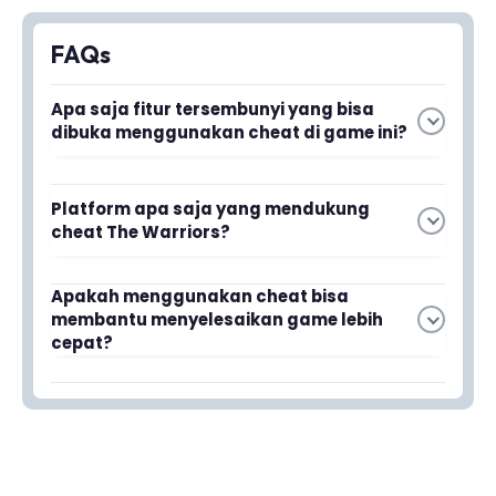
FAQs
Apa saja fitur tersembunyi yang bisa
dibuka menggunakan cheat di game ini?
Dengan menggunakan cheat, kamu bisa
Platform apa saja yang mendukung
membuka berbagai fitur tersembunyi seperti
cheat The Warriors?
semua karakter yang tersedia dan senjata-
senjata rahasia yang tidak bisa diperoleh
Cheat The Warriors tersedia untuk platform
Apakah menggunakan cheat bisa
melalui gameplay normal.
membantu menyelesaikan game lebih
PS2 dan PSP, dengan panduan lengkap dalam
cepat?
bahasa Indonesia untuk memudahkan pemain
Indonesia.
Ya, dengan menggunakan cheat kamu bisa
menyelesaikan berbagai misi lebih cepat dan
mendapatkan keuntungan dalam pertarungan
yang harus dimenangkan.