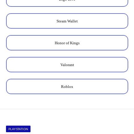
Steam Wallet
Honor of Kings
Valorant
Roblox
PLAYSTATION