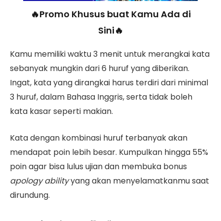
🔥Promo Khusus buat Kamu Ada di
Sini🔥
Kamu memiliki waktu 3 menit untuk merangkai kata
sebanyak mungkin dari 6 huruf yang diberikan.
Ingat, kata yang dirangkai harus terdiri dari minimal
3 huruf, dalam Bahasa Inggris, serta tidak boleh
kata kasar seperti makian.
Kata dengan kombinasi huruf terbanyak akan
mendapat poin lebih besar. Kumpulkan hingga 55%
poin agar bisa lulus ujian dan membuka bonus
apology ability
yang akan menyelamatkanmu saat
dirundung.