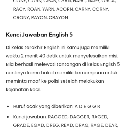
CONY, CORN, CRAN, CYAN, NARC, NARY, ORCA,
RACY, ROAN, YARN, ACORN, CARNY, CORNY,
CRONY, RAYON, CRAYON
Kunci Jawaban English 5
Di kelas terakhir English ini kamu juga memiliki
waktu 2 menit 40 detik untuk menyelesaikan misi.
Bila berhasil melewati tantangan di kelas English 5
nantinya kamu bakal memiliki kemampuan untuk
meminta maaf ke polisi setelah melakukan
kejahatan kecil.
Huruf acak yang diberikan: A D E G G R
Kunci jawaban: RAGGED, DAGGER, RAGED,
GRADE, EGAD, DREG, READ, DRAG, RAGE, DEAR,