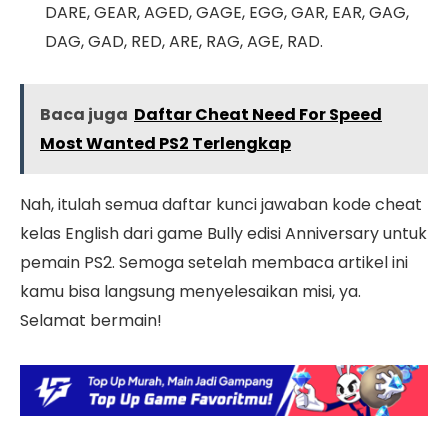
DARE, GEAR, AGED, GAGE, EGG, GAR, EAR, GAG,
DAG, GAD, RED, ARE, RAG, AGE, RAD.
Baca juga
Daftar Cheat Need For Speed
Most Wanted PS2 Terlengkap
Nah, itulah semua daftar kunci jawaban kode cheat
kelas English dari game Bully edisi Anniversary untuk
pemain PS2. Semoga setelah membaca artikel ini
kamu bisa langsung menyelesaikan misi, ya.
Selamat bermain!