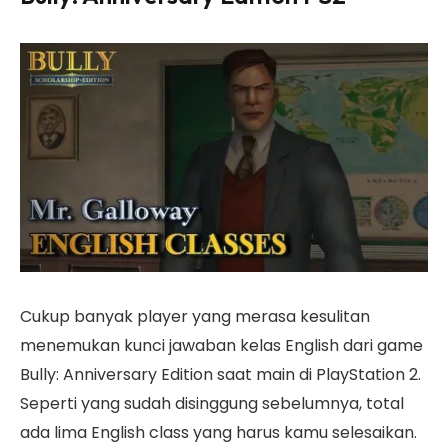
Cukup banyak player yang merasa kesulitan
menemukan kunci jawaban kelas English dari game
Bully: Anniversary Edition saat main di PlayStation 2.
Seperti yang sudah disinggung sebelumnya, total
ada lima English class yang harus kamu selesaikan.