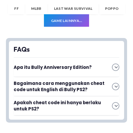
FF
MLBB
LAST WAR SURVIVAL
POPPO
GAME LAINNYA…
FAQs
Apa itu Bully Anniversary Edition?
Bully: Anniversary Edition adalah game buatan
Bagaimana cara menggunakan cheat
Rockstar Games yang dapat dimainkan di PS2.
code untuk English di Bully PS2?
Game ini adalah versi anniversary edition dari
Kamu perlu memasukkan kode cheat yang
game Bully original dengan fitur dan grafis yang
Apakah cheat code ini hanya berlaku
tersedia saat bermain game Bully di PS2. Setiap
ditingkatkan.
untuk PS2?
kode cheat untuk setiap kelas English (1-5)
Ya, kode cheat yang dibahas dalam artikel ini
berbeda-beda, jadi pastikan kamu mencatat
khusus untuk versi PS2 dari game Bully
dengan benar sesuai kelas yang sedang kamu
Anniversary Edition. Versi game di platform lain