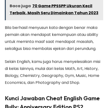
Baca juga
70 Game PPSSPP Ukuran Kecil
Terbaik, Masih Seru Dimainkan Tahun 2023
Bila berhasil menyusun kata dengan benar maka
pemain akan mendapat kemampuan atau ability
untuk meminta maaf saat mendapat masalah,
sekaligus bisa membalas ejekan dari perundung.
Selain English, kamu juga harus menyelesaikan misi
di kelas lainnya, mulai dari kelas Math, Art, History,
Biology, Chemistry, Geography, Gym, Music, Home
Economics, dan Photography and Shop.
Kunci Jawaban Cheat English Game
Bully: Anniversary Edition PS2