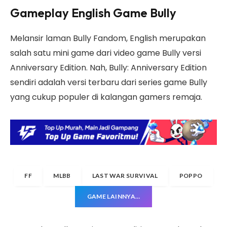
Gameplay English Game Bully
Melansir laman Bully Fandom, English merupakan
salah satu mini game dari video game Bully versi
Anniversary Edition. Nah, Bully: Anniversary Edition
sendiri adalah versi terbaru dari series game Bully
yang cukup populer di kalangan gamers remaja.
FF
MLBB
LAST WAR SURVIVAL
POPPO
GAME LAINNYA…