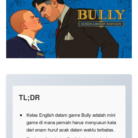
TL;DR
Kelas English dalam game Bully adalah mini
game di mana pemain harus menyusun kata
dari enam huruf acak dalam waktu terbatas.