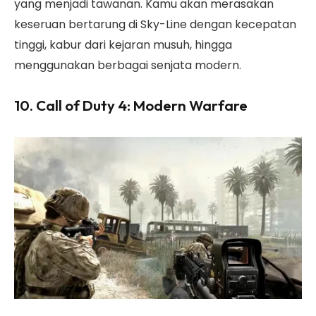
yang menjadi tawanan. Kamu akan merasakan
keseruan bertarung di Sky-Line dengan kecepatan
tinggi, kabur dari kejaran musuh, hingga
menggunakan berbagai senjata modern.
10. Call of Duty 4: Modern Warfare