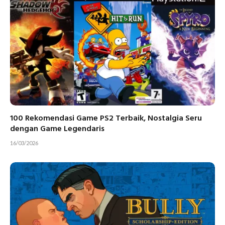
100 Rekomendasi Game PS2 Terbaik, Nostalgia Seru
dengan Game Legendaris
16/03/2026