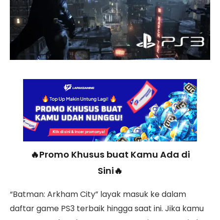
🔥Promo Khusus buat Kamu Ada di
Sini🔥
“Batman: Arkham City” layak masuk ke dalam
daftar game PS3 terbaik hingga saat ini. Jika kamu