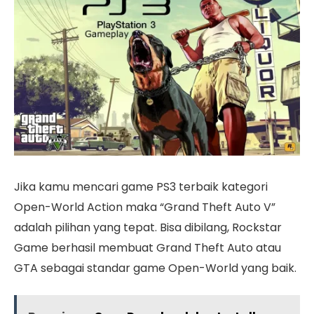
Jika kamu mencari game PS3 terbaik kategori
Open-World Action maka “Grand Theft Auto V”
adalah pilihan yang tepat. Bisa dibilang, Rockstar
Game berhasil membuat Grand Theft Auto atau
GTA sebagai standar game Open-World yang baik.