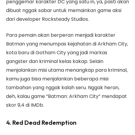
penggemar karakter DC yang satu in, ya, pasti akan
dibuat nggak sabar untuk memainkan game aksi
dari developer Rocksteady Studios.
Para pemain akan berperan menjadi karakter
Batman yang menumpas kejahatan di Arkham City,
kota baru di Gotham City yang jadi markas
gangster dan kriminal kelas kakap. Selain
menjalankan misi utama menangkap para kriminal,
kamu juga bisa menjalankan beberapa misi
tambahan yang nggak kalah seru. Nggak heran,
deh, kalau game “Batman: Arkham City” mendapat
skor 9,4 di IMDb.
4. Red Dead Redemption