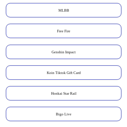
MLBB
Free Fire
Genshin Impact
Koin Tiktok Gift Card
Honkai Star Rail
Bigo Live