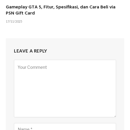
Gameplay GTA 5, Fitur, Spesifikasi, dan Cara Beli via
PSN Gift Card
17/11/2025
LEAVE A REPLY