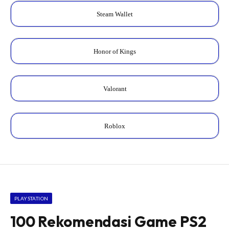
Steam Wallet
Honor of Kings
Valorant
Roblox
PLAYSTATION
100 Rekomendasi Game PS2