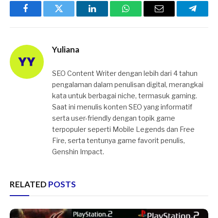
untuk pengalaman gaming yang berkualitas.
Facebook
Twitter
LinkedIn
WhatsApp
Email
Telegr
Yuliana
SEO Content Writer dengan lebih dari 4 tahun
pengalaman dalam penulisan digital, merangkai
kata untuk berbagai niche, termasuk gaming.
Saat ini menulis konten SEO yang informatif
serta user-friendly dengan topik game
terpopuler seperti Mobile Legends dan Free
Fire, serta tentunya game favorit penulis,
Genshin Impact.
RELATED
POSTS