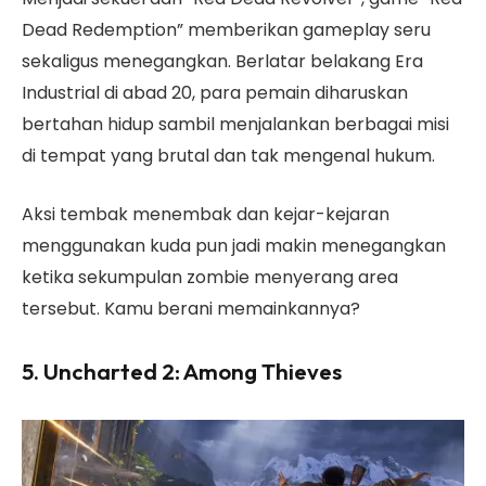
Dead Redemption” memberikan gameplay seru
sekaligus menegangkan. Berlatar belakang Era
Industrial di abad 20, para pemain diharuskan
bertahan hidup sambil menjalankan berbagai misi
di tempat yang brutal dan tak mengenal hukum.
Aksi tembak menembak dan kejar-kejaran
menggunakan kuda pun jadi makin menegangkan
ketika sekumpulan zombie menyerang area
tersebut. Kamu berani memainkannya?
5. Uncharted 2: Among Thieves