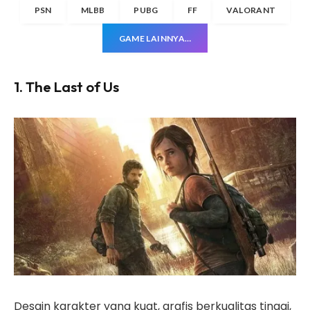
PSN
MLBB
PUBG
FF
VALORANT
GAME LAINNYA…
1. The Last of Us
Desain karakter yang kuat, grafis berkualitas tinggi,