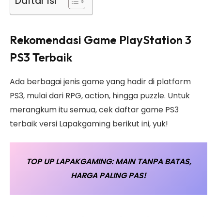
Daftar Isi
Rekomendasi Game PlayStation 3
PS3 Terbaik
Ada berbagai jenis game yang hadir di platform
PS3, mulai dari RPG, action, hingga puzzle. Untuk
merangkum itu semua, cek daftar game PS3
terbaik versi Lapakgaming berikut ini, yuk!
TOP UP LAPAKGAMING: MAIN TANPA BATAS,
HARGA PALING PAS!