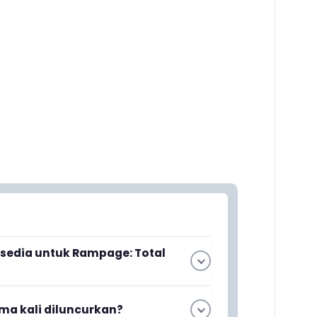
rsedia untuk Rampage: Total
irilis pada tahun 2006 untuk beberapa
ma kali diluncurkan?
n 2, GameCube, dan Xbox.