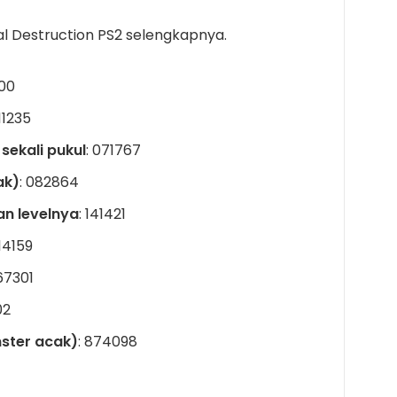
al Destruction PS2 selengkapnya.
000
011235
ekali pukul
: 071767
ak)
: 082864
n levelnya
: 141421
314159
67301
02
ster acak)
: 874098