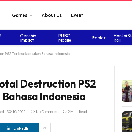
Games
About Us
Event
f
Genshin
PUBG
Honkai St
Roblox
Impact
Mobile
Rail
on PS2 Terlengkap dalam Bahasa Indonesia
tal Destruction PS2
 Bahasa Indonesia
ed:
30/10/2025
No Comments
2 Mins Read
LinkedIn