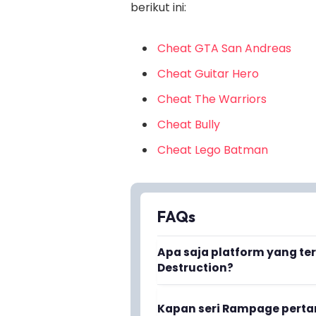
berikut ini:
Cheat GTA San Andreas
Cheat Guitar Hero
Cheat The Warriors
Cheat Bully
Cheat Lego Batman
FAQs
Apa saja platform yang te
Destruction?
Rampage: Total Destruction d
Kapan seri Rampage perta
platform termasuk PlayStatio