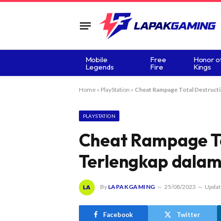
Mobile
Free
Honor o
Legends
Fire
Kings
Home
»
PlayStation
»
Cheat Rampage Total Destructi
PLAYSTATION
Cheat Rampage To
Terlengkap dalam
By
LAPAKGAMING
25/08/2023
Updat
Facebook
Twitter